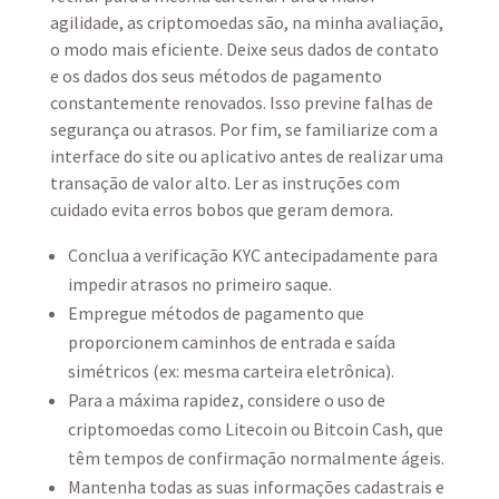
agilidade, as criptomoedas são, na minha avaliação,
o modo mais eficiente. Deixe seus dados de contato
e os dados dos seus métodos de pagamento
constantemente renovados. Isso previne falhas de
segurança ou atrasos. Por fim, se familiarize com a
interface do site ou aplicativo antes de realizar uma
transação de valor alto. Ler as instruções com
cuidado evita erros bobos que geram demora.
Conclua a verificação KYC antecipadamente para
impedir atrasos no primeiro saque.
Empregue métodos de pagamento que
proporcionem caminhos de entrada e saída
simétricos (ex: mesma carteira eletrônica).
Para a máxima rapidez, considere o uso de
criptomoedas como Litecoin ou Bitcoin Cash, que
têm tempos de confirmação normalmente ágeis.
Mantenha todas as suas informações cadastrais e