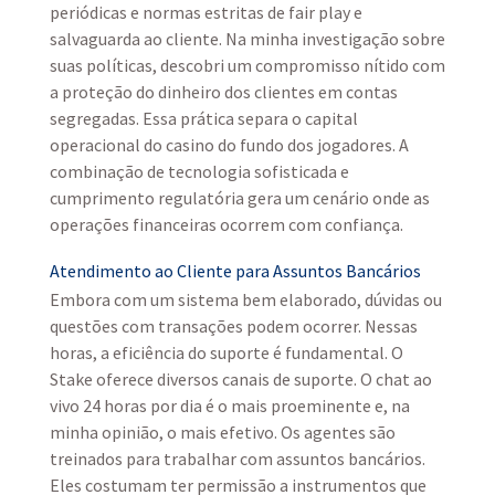
periódicas e normas estritas de fair play e
salvaguarda ao cliente. Na minha investigação sobre
suas políticas, descobri um compromisso nítido com
a proteção do dinheiro dos clientes em contas
segregadas. Essa prática separa o capital
operacional do casino do fundo dos jogadores. A
combinação de tecnologia sofisticada e
cumprimento regulatória gera um cenário onde as
operações financeiras ocorrem com confiança.
Atendimento ao Cliente para Assuntos Bancários
Embora com um sistema bem elaborado, dúvidas ou
questões com transações podem ocorrer. Nessas
horas, a eficiência do suporte é fundamental. O
Stake oferece diversos canais de suporte. O chat ao
vivo 24 horas por dia é o mais proeminente e, na
minha opinião, o mais efetivo. Os agentes são
treinados para trabalhar com assuntos bancários.
Eles costumam ter permissão a instrumentos que