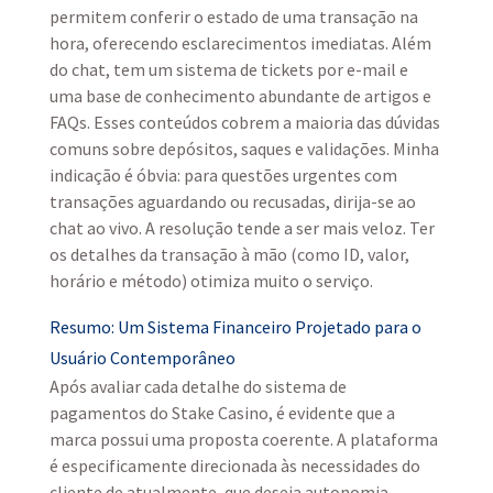
permitem conferir o estado de uma transação na
hora, oferecendo esclarecimentos imediatas. Além
do chat, tem um sistema de tickets por e-mail e
uma base de conhecimento abundante de artigos e
FAQs. Esses conteúdos cobrem a maioria das dúvidas
comuns sobre depósitos, saques e validações. Minha
indicação é óbvia: para questões urgentes com
transações aguardando ou recusadas, dirija-se ao
chat ao vivo. A resolução tende a ser mais veloz. Ter
os detalhes da transação à mão (como ID, valor,
horário e método) otimiza muito o serviço.
Resumo: Um Sistema Financeiro Projetado para o
Usuário Contemporâneo
Após avaliar cada detalhe do sistema de
pagamentos do Stake Casino, é evidente que a
marca possui uma proposta coerente. A plataforma
é especificamente direcionada às necessidades do
cliente de atualmente, que deseja autonomia,