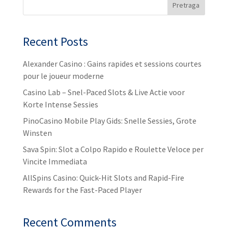
Pretraga
Recent Posts
Alexander Casino : Gains rapides et sessions courtes
pour le joueur moderne
Casino Lab – Snel‑Paced Slots & Live Actie voor
Korte Intense Sessies
PinoCasino Mobile Play Gids: Snelle Sessies, Grote
Winsten
Sava Spin: Slot a Colpo Rapido e Roulette Veloce per
Vincite Immediata
AllSpins Casino: Quick‑Hit Slots and Rapid‑Fire
Rewards for the Fast‑Paced Player
Recent Comments