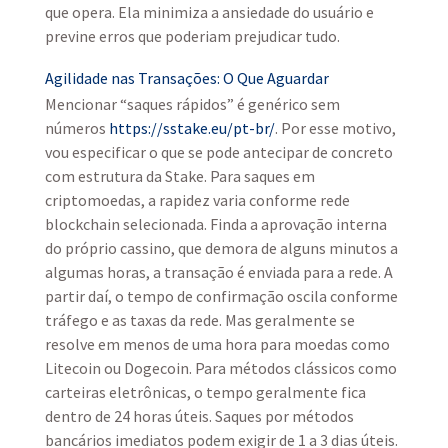
que opera. Ela minimiza a ansiedade do usuário e
previne erros que poderiam prejudicar tudo.
Agilidade nas Transações: O Que Aguardar
Mencionar “saques rápidos” é genérico sem
números
https://sstake.eu/pt-br/
. Por esse motivo,
vou especificar o que se pode antecipar de concreto
com estrutura da Stake. Para saques em
criptomoedas, a rapidez varia conforme rede
blockchain selecionada. Finda a aprovação interna
do próprio cassino, que demora de alguns minutos a
algumas horas, a transação é enviada para a rede. A
partir daí, o tempo de confirmação oscila conforme
tráfego e as taxas da rede. Mas geralmente se
resolve em menos de uma hora para moedas como
Litecoin ou Dogecoin. Para métodos clássicos como
carteiras eletrônicas, o tempo geralmente fica
dentro de 24 horas úteis. Saques por métodos
bancários imediatos podem exigir de 1 a 3 dias úteis.