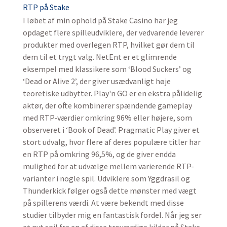
RTP på Stake
I løbet af min ophold på Stake Casino har jeg
opdaget flere spilleudviklere, der vedvarende leverer
produkter med overlegen RTP, hvilket gør dem til
dem til et trygt valg. NetEnt er et glimrende
eksempel med klassikere som ‘Blood Suckers’ og
‘Dead or Alive 2’, der giver usædvanligt høje
teoretiske udbytter. Play'n GO er en ekstra pålidelig
aktør, der ofte kombinerer spændende gameplay
med RTP-værdier omkring 96% eller højere, som
observeret i ‘Book of Dead’. Pragmatic Play giver et
stort udvalg, hvor flere af deres populære titler har
en RTP på omkring 96,5%, og de giver endda
mulighed for at udvælge mellem varierende RTP-
varianter i nogle spil. Udviklere som Yggdrasil og
Thunderkick følger også dette mønster med vægt
på spillerens værdi. At være bekendt med disse
studier tilbyder mig en fantastisk fordel. Når jeg ser