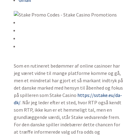
Gmail
Som en rutineret bedømmer af online casinoer har
jeg været vidne til mange platforme komme og gå,
men et mindretal har gjort et så markant indtryk på
det danske marked med hensyn til åbenhed og fokus
på spilleren som Stake Casino
https://sstake.eu/da-
dk/
. Når jeg leder efter et sted, hvor RTP også kendt
som RTP, ikke kun er et hemmeligt tal, men en
grundlæggende værdi, står Stake vedvarende frem.
For den danske spiller indebærer dette chancen for
at træffe informerede valg ud fra odds og