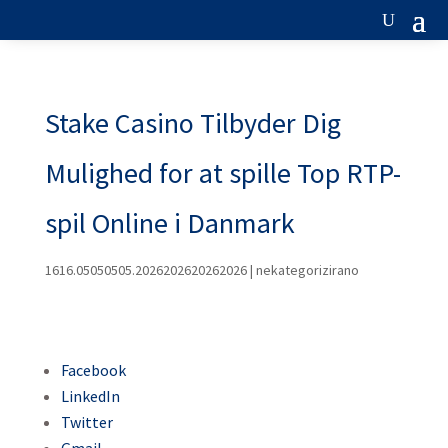
Stake Casino Tilbyder Dig
Mulighed for at spille Top RTP-
spil Online i Danmark
1616.05050505.2026202620262026
|
nekategorizirano
Facebook
LinkedIn
Twitter