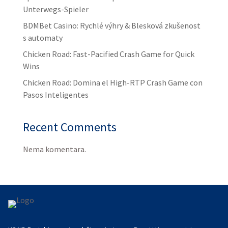
Unterwegs‑Spieler
BDMBet Casino: Rychlé výhry & Blesková zkušenost
s automaty
Chicken Road: Fast‑Pacified Crash Game for Quick
Wins
Chicken Road: Domina el High‑RTP Crash Game con
Pasos Inteligentes
Recent Comments
Nema komentara.