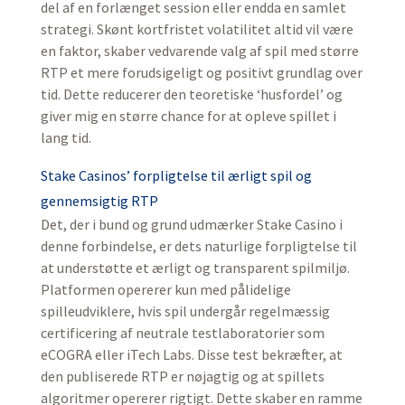
del af en forlænget session eller endda en samlet
strategi. Skønt kortfristet volatilitet altid vil være
en faktor, skaber vedvarende valg af spil med større
RTP et mere forudsigeligt og positivt grundlag over
tid. Dette reducerer den teoretiske ‘husfordel’ og
giver mig en større chance for at opleve spillet i
lang tid.
Stake Casinos’ forpligtelse til ærligt spil og
gennemsigtig RTP
Det, der i bund og grund udmærker Stake Casino i
denne forbindelse, er dets naturlige forpligtelse til
at understøtte et ærligt og transparent spilmiljø.
Platformen opererer kun med pålidelige
spilleudviklere, hvis spil undergår regelmæssig
certificering af neutrale testlaboratorier som
eCOGRA eller iTech Labs. Disse test bekræfter, at
den publiserede RTP er nøjagtig og at spillets
algoritmer opererer rigtigt. Dette skaber en ramme