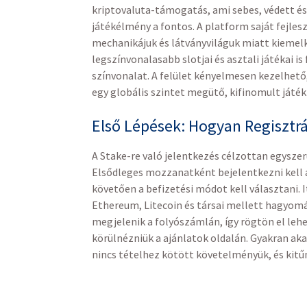
kriptovaluta-támogatás, ami sebes, védett és 
játékélmény a fontos. A platform saját fejlesz
mechanikájuk és látványviláguk miatt kiemel
legszínvonalasabb slotjai és asztali játékai is
színvonalat. A felület kényelmesen kezelhető,
egy globális szintet megütő, kifinomult játé
Első Lépések: Hogyan Regisztrál
A Stake-re való jelentkezés célzottan egyszer
Elsődleges mozzanatként bejelentkezni kell 
követően a befizetési módot kell választani. I
Ethereum, Litecoin és társai mellett hagyom
megjelenik a folyószámlán, így rögtön el le
körülnézniük a ajánlatok oldalán. Gyakran ak
nincs tételhez kötött követelményük, és kitű