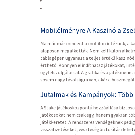
Mobilélményre A Kaszinó a Zs
Ma már már mindent a mobilon intézünk, a kasz
alaposan megalkották. Nem kell külön alkalm
táblagépen ugyanazt a teljes értékű kaszinóé
érthető. Könnyen elindíthatsz játékokat, int
ügyfélszolgálattal. A grafika és a játékmenet
sosem nagy távolságra van, akár a buszmegáll
Jutalmak és Kampányok: Több E
A Stake játékosközpontú hozzáállása biztosa
játékosokat nem csak egy, hanem gyakran több
játékkeretet. A rendszeres vendégeknek pedig
visszafizetéseket, veszteségbiztosítási lehet