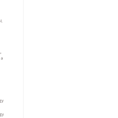
l.
,
 a
gy
agy