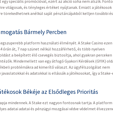
gy speciális promócióval, ezért az akció soha nem alszik. Fonto
re világosak, és tényleges értéket nyújtanak. Emiatt a játékosok
 törekedhetnek anélkül saját pénztárcájukból kelljen további é
Támogatás Bármely Percben
a legszuperebb platform használati élményét. A Stake Casino ezen
24 órán át, 7 nap szünet nélkül hozzáférhető, és több nyelven
ldást a beépített élő csevegés biztosítja, ahol gyakran perceken
ntézők. Mindemellett van egy átfogó Gyakori Kérdések (GYIK) olda
tékbeli problémákra ad kimerítő választ. Az ügyfélszolgálat nem
y javaslatokkal és adatokkal is ellássák a játékosokat, így a Stake
tékosok Békéje az Elsődleges Prioritás
apja mindennek. A Stake ezt nagyon fontosnak tartja. A platform
lyes adatai adatai és pénzügyi mozgásai védve védelmet élvezzene