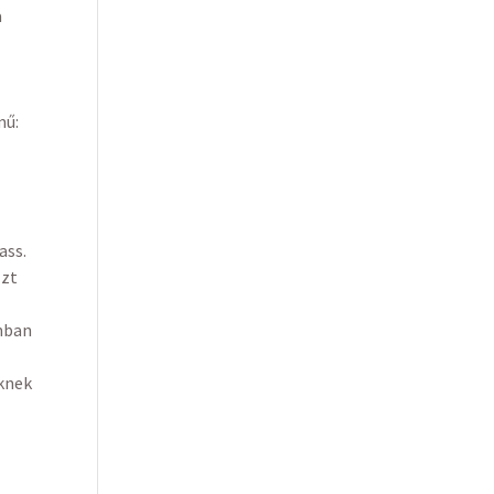
a
mű:
ass.
Ezt
omban
iknek