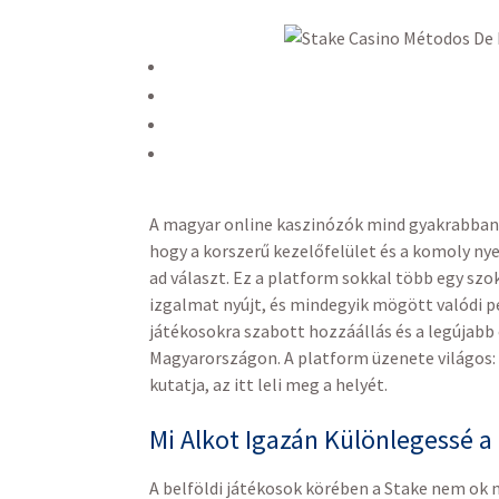
A magyar online kaszinózók mind gyakrabban t
hogy a korszerű kezelőfelület és a komoly nye
ad választ. Ez a platform sokkal több egy s
izgalmat nyújt, és mindegyik mögött valódi p
játékosokra szabott hozzáállás és a legújabb 
Magyarországon. A platform üzenete világos: 
kutatja, az itt leli meg a helyét.
Mi Alkot Igazán Különlegessé a
A belföldi játékosok körében a Stake nem ok né