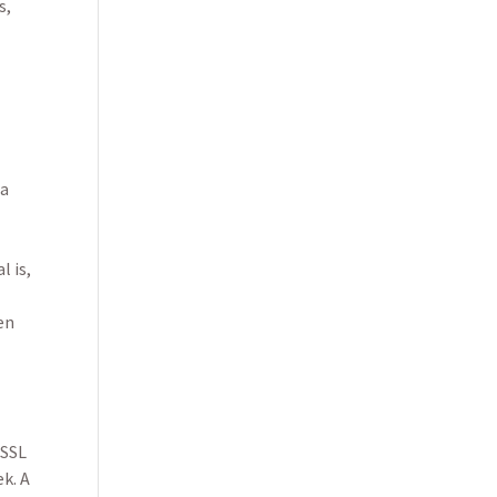
s,
s
 a
l is,
-en
 SSL
k. A