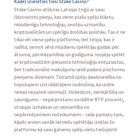
Kādēļ izvēlēties tieši Stake Casino?
Stake Casino atšķiras Latvijas tirgū ar savu
līdzsvarotu pieeju, kas vieno plašu spēļu klāstu,
mūsdienīgu tehnoloģiju, sevišķu uzmanību
kriptovalūtām un spēcīgu drošības politiku. Tas ir ne
tikai vēl viena spēļu platforma, bet telpa, kas ir
radīta, ņemot vērā mūsdienu spēlētāju gaidas pēc
ātruma, pārredzamības un godīguma. Iespēja spēlēt
ar kriptovalūtām piesaista tehnoloģiju entuziastus,
bet tradicionālie maksājumu veidi padara platformu
pieejamu ikvienam. Teicamā spēļu daudzveidība no
topošajiem izstrādātājiem nodrošina, ka izvēle
nekad nepaliek vienmuļš. Visbeidzot, vienkāršība un
taisnīgums – nepārprotami norādītie RTP procenti,
straujas izmaksas un neesamība no
nepārredzamiem noteikumiem – rada pamatu tam,
kāpēc arvien vairāk latviešu spēlētāju izvēlas šo
platformu kā savu galveno spēļu vietu tiešsaistē.