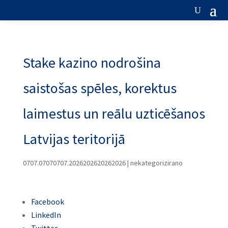
Stake kazino nodrošina
saistošas spēles, korektus
laimestus un reālu uzticēšanos
Latvijas teritorijā
0707.07070707.2026202620262026
|
nekategorizirano
Facebook
LinkedIn