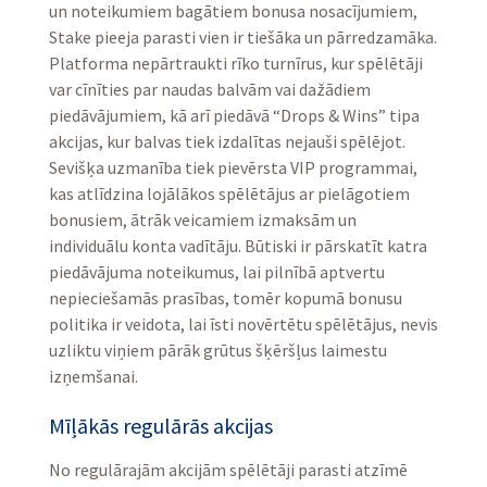
un noteikumiem bagātiem bonusa nosacījumiem,
Stake pieeja parasti vien ir tiešāka un pārredzamāka.
Platforma nepārtraukti rīko turnīrus, kur spēlētāji
var cīnīties par naudas balvām vai dažādiem
piedāvājumiem, kā arī piedāvā “Drops & Wins” tipa
akcijas, kur balvas tiek izdalītas nejauši spēlējot.
Sevišķa uzmanība tiek pievērsta VIP programmai,
kas atlīdzina lojālākos spēlētājus ar pielāgotiem
bonusiem, ātrāk veicamiem izmaksām un
individuālu konta vadītāju. Būtiski ir pārskatīt katra
piedāvājuma noteikumus, lai pilnībā aptvertu
nepieciešamās prasības, tomēr kopumā bonusu
politika ir veidota, lai īsti novērtētu spēlētājus, nevis
uzliktu viņiem pārāk grūtus šķēršļus laimestu
izņemšanai.
Mīļākās regulārās akcijas
No regulārajām akcijām spēlētāji parasti atzīmē