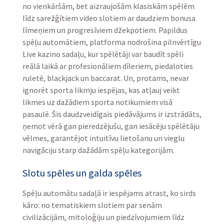
no vienkāršām, bet aizraujošām klasiskām spēlēm
līdz sarežģītiem video slotiem ar daudziem bonusa
līmeņiem un progresīviem džekpotiem. Papildus
spēļu automātiem, platforma nodrošina pilnvērtīgu
Live kazino sadaļu, kur spēlētāji var baudīt spēli
reālā laikā ar profesionāliem dīleriem, piedaloties
ruletē, blackjack un baccarat. Un, protams, nevar
ignorēt sporta likmju iespējas, kas atļauj veikt
likmes uz dažādiem sporta notikumiem visā
pasaulē. Šis daudzveidīgais piedāvājums ir izstrādāts,
ņemot vērā gan pieredzējušu, gan iesācēju spēlētāju
vēlmes, garantējot intuitīvu lietošanu un vieglu
navigāciju starp dažādām spēļu kategorijām.
Slotu spēles un galda spēles
Spēļu automātu sadaļā ir iespējams atrast, ko sirds
kāro: no tematiskiem slotiem par senām
civilizācijām, mitoloģiju un piedzīvojumiem līdz