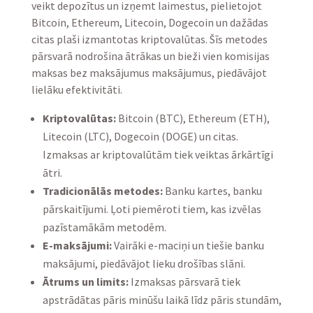
veikt depozītus un izņemt laimestus, pielietojot
Bitcoin, Ethereum, Litecoin, Dogecoin un dažādas
citas plaši izmantotas kriptovalūtas. Šīs metodes
pārsvarā nodrošina ātrākas un bieži vien komisijas
maksas bez maksājumus maksājumus, piedāvājot
lielāku efektivitāti.
Kriptovalūtas:
Bitcoin (BTC), Ethereum (ETH),
Litecoin (LTC), Dogecoin (DOGE) un citas.
Izmaksas ar kriptovalūtām tiek veiktas ārkārtīgi
ātri.
Tradicionālās metodes:
Banku kartes, banku
pārskaitījumi. Ļoti piemēroti tiem, kas izvēlas
pazīstamākām metodēm.
E-maksājumi:
Vairāki e-maciņi un tiešie banku
maksājumi, piedāvājot lieku drošības slāni.
Ātrums un limits:
Izmaksas pārsvarā tiek
apstrādātas ​​pāris minūšu laikā līdz pāris stundām,