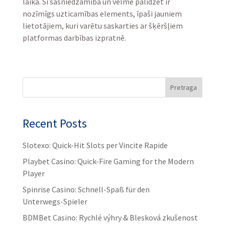
laikā. Šī sasniedzamība un vēlme palīdzēt ir
nozīmīgs uzticamības elements, īpaši jauniem
lietotājiem, kuri varētu saskarties ar šķēršļiem
platformas darbības izpratnē.
Pretraga
Recent Posts
Slotexo: Quick‑Hit Slots per Vincite Rapide
Playbet Casino: Quick‑Fire Gaming for the Modern
Player
Spinrise Casino: Schnell‑Spaß für den
Unterwegs‑Spieler
BDMBet Casino: Rychlé výhry & Blesková zkušenost