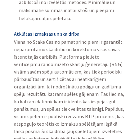
atbilstoši no izvēlētās metodes. Minimālie un
maksimālie summas ir atbilstoši un pieejami
lielākajai daļai spēlētāju.
Atklātas izmaksas un skaidrība
Viena no Stake Casino pamatprincipiem ir garantēt
nepārprotamu skaidrību un korektumu visās savās
īstenotajās darbībās. Platforma pielieto
verificējamu randomizēto skaitļu ģenerētāju (RNG)
visām savām spēļu automātiem, kas tiek periodiski
pārbaudītas un sertificētas ar neatkarīgiem
organizācijām, lai nodrošinātu godīgu un gadījuma
spēļu rezultātu katram spēles gājienam. Tas liecina,
ka katram dalībniekam ir identiskas iespējas gūt
panākumus, un spēles tiek veiktas taisnīgi. Papildus,
visām spēlēm ir publiski redzams RTP procents, kas
atspoguļo teorētisko izmaksu spēlētājam ilgākā
laika posmā. Šī skaidrība ļauj spēlētājiem izvēlēties
spēles ar katram individuāli atbilstošākām