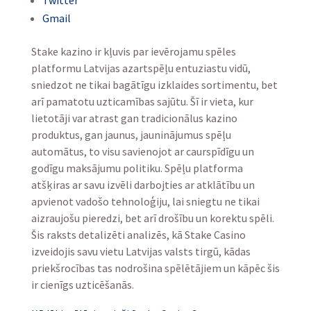
Twitter
Gmail
Stake kazino ir kļuvis par ievērojamu spēles
platformu Latvijas azartspēļu entuziastu vidū,
sniedzot ne tikai bagātīgu izklaides sortimentu, bet
arī pamatotu uzticamības sajūtu. Šī ir vieta, kur
lietotāji var atrast gan tradicionālus kazino
produktus, gan jaunus, jauninājumus spēļu
automātus, to visu savienojot ar caurspīdīgu un
godīgu maksājumu politiku. Spēļu platforma
atšķiras ar savu izvēli darbojties ar atklātību un
apvienot vadošo tehnoloģiju, lai sniegtu ne tikai
aizraujošu pieredzi, bet arī drošību un korektu spēli.
Šis raksts detalizēti analizēs, kā Stake Casino
izveidojis savu vietu Latvijas valsts tirgū, kādas
priekšrocības tas nodrošina spēlētājiem un kāpēc šis
ir cienīgs uzticēšanās.