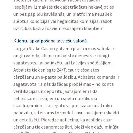
iespējām. Izmaksas tiek apstrādātas nekavējoties
un bez papildu kavēšanās, un platforma neuzliek
slēptus kondīcijas vai negaidītas komisijas, radot
uzticības bāzi ar saviem esošajiem klientiem.
Klientu apkalpošana latviešu valodā
Lai gan Stake Casino galvenā platformas valoda ir
angļu valoda, klientu atbalsta dienests ir rūpīgi
sagatavots, lai palīdzētu arī Latvijas spēlētājiem.
Atbalsts tiek sniegts 24/7, caur tiešsaistes
tērzēšanu un e-pasta palīdzību. Atbalsta komanda ir
sagatavota risināt dažādas problēmas – no konta
verifikācijas un depozītu jautājumiem līdz
tehniskām trikšņiem un spēļu noteikumu
skaidrojumiem. Lai iegūtu visprecīzāko un ātrāko
palīdzību, ieteicams formulēt savu jautājumu skaidri
un detalizēti. Pieredze apliecina, ka atbildes caur
tērzēšanu tiek saņemtas ātri, bieži vien dažu minūšu