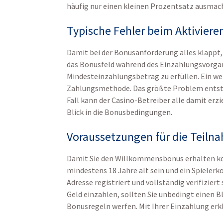
häufig nur einen kleinen Prozentsatz ausmac
Typische Fehler beim Aktivier
Damit bei der Bonusanforderung alles klappt, 
das Bonusfeld während des Einzahlungsvorgang
Mindesteinzahlungsbetrag zu erfüllen. Ein wei
Zahlungsmethode. Das größte Problem entste
Fall kann der Casino-Betreiber alle damit erz
Blick in die Bonusbedingungen.
Voraussetzungen für die Teilna
Damit Sie den Willkommensbonus erhalten kön
mindestens 18 Jahre alt sein und ein Spielerk
Adresse registriert und vollständig verifizier
Geld einzahlen, sollten Sie unbedingt einen B
Bonusregeln werfen. Mit Ihrer Einzahlung erkl