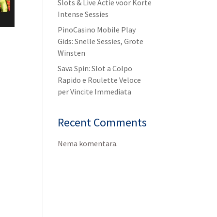
Slots & Live Actie voor Korte
Intense Sessies
PinoCasino Mobile Play
Gids: Snelle Sessies, Grote
Winsten
Sava Spin: Slot a Colpo
Rapido e Roulette Veloce
per Vincite Immediata
Recent Comments
Nema komentara.