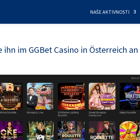
NAŠE AKTIVNOSTI
e ihn im GGBet Casino in Österreich an
o