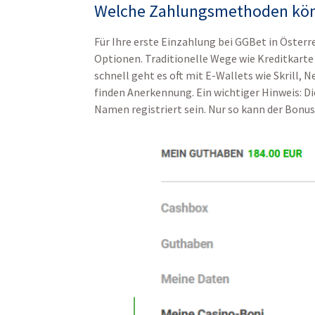
Welche Zahlungsmethoden kön
Für Ihre erste Einzahlung bei GGBet in Österr
Optionen. Traditionelle Wege wie Kreditkarte
schnell geht es oft mit E-Wallets wie Skrill,
finden Anerkennung. Ein wichtiger Hinweis: 
Namen registriert sein. Nur so kann der Bonu