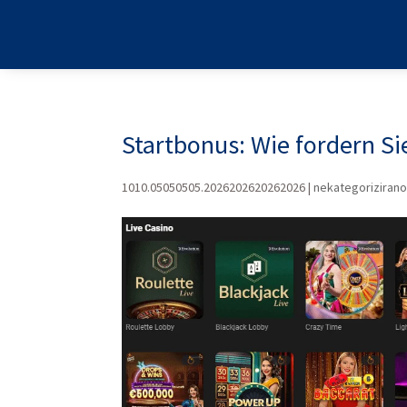
Startbonus: Wie fordern Si
1010.05050505.2026202620262026
|
nekategoriziran