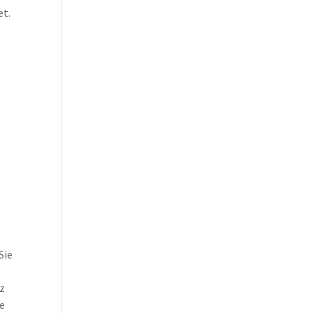
et.
e
Sie
tz
le