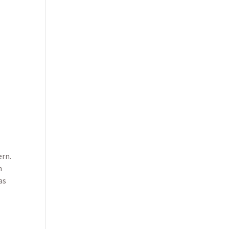
ern.
n
as