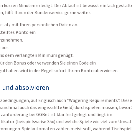
 kurzen Minuten erledigt. Der Ablauf ist bewusst einfach gestalt
, hilft Ihnen der Kundenservice gerne weiter.
de-at/ mit Ihren persönlichen Daten an.
stelltes Konto ein.
orzunehmen.
 aus.
tens dem verlangten Minimum genügt.
ür den Bonus oder verwenden Sie einen Code ein.
guthaben wird in der Regel sofort Ihrem Konto überwiesen.
und absolvieren
zbedingungen, auf Englisch auch “Wagering Requirements”. Dies
 manchmal auch das eingezahlte Geld) durchspielen müssen, bevor 
anforderung bei GGBet ist klar festgelegt und liegt im
kator (beispielsweise 35x) und welche Spiele wie viel zum Umsa
timmungen. Spielautomaten zählen meist voll, während Tischspie