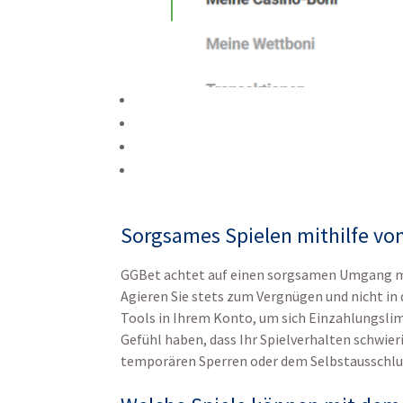
Sorgsames Spielen mithilfe vo
GGBet achtet auf einen sorgsamen Umgang mit
Agieren Sie stets zum Vergnügen und nicht in
Tools in Ihrem Konto, um sich Einzahlungslimi
Gefühl haben, dass Ihr Spielverhalten schwier
temporären Sperren oder dem Selbstausschlus