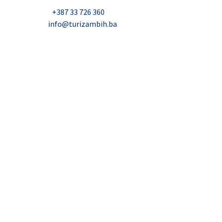
Nadbiskupa Čule 2, Mostar
Telefon:
+387 33 726 360
E-mail:
info@turizambih.ba
Inkluzivnost
Politika privatnosti
Kontakt
© 2023, Turizambih.ba. All right reserved.