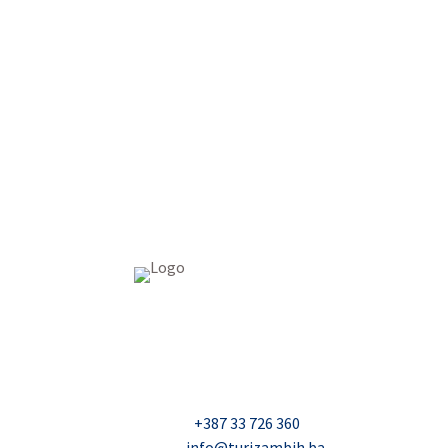
USAID Projekt razvoja održivog turizma u Bosn
Džavida Haverića 5, Sarajevo
Milana Tepića 5, Banja Luka
Nadbiskupa Čule 2, Mostar
Telefon:
+387 33 726 360
E-mail:
info@turizambih.ba