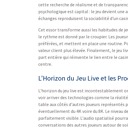
cette recherche de réalisme et de transparenc
psychologique est capital : le jeu devient une ac
échanges reproduisent la sociabilité d'un casin
Cet essor transforme aussi les habitudes de jeu
le rythme est donné par le croupier. Les joueu
préférées, et mettent en place une routine. Po
valeur client plus élevée. Finalement, le jeu 
part entière qui réinvente le lien entre le casi
centre.
L'Horizon du Jeu Live et les Pr
L'horizon du jeu live est incontestablement o
voir arriver des technologies comme la réalité
table aux côtés d'autres joueurs représentés p
éventuellement du 4K voire du 8K. Le niveau de
parfaitement visible. L'audio spatialisé pourra
conversations des autres joueurs autour de soi,