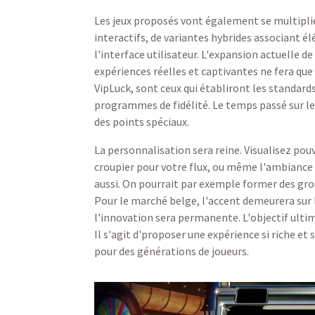
Les jeux proposés vont également se multiplie
interactifs, de variantes hybrides associant é
l'interface utilisateur. L'expansion actuelle 
expériences réelles et captivantes ne fera que
VipLuck, sont ceux qui établiront les standard
programmes de fidélité. Le temps passé sur les
des points spéciaux.
La personnalisation sera reine. Visualisez pouv
croupier pour votre flux, ou même l'ambiance 
aussi. On pourrait par exemple former des gr
Pour le marché belge, l'accent demeurera sur 
l'innovation sera permanente. L'objectif ultime
Il s'agit d'proposer une expérience si riche et
pour des générations de joueurs.