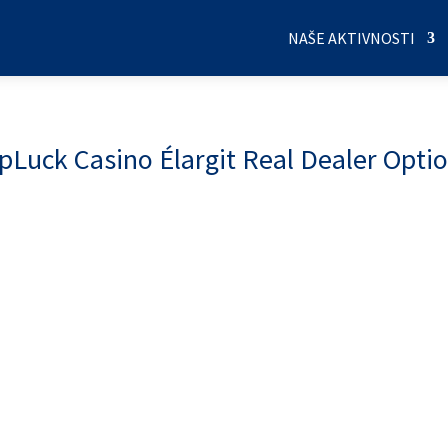
NAŠE AKTIVNOSTI
ipLuck Casino Élargit Real Dealer Opti
o