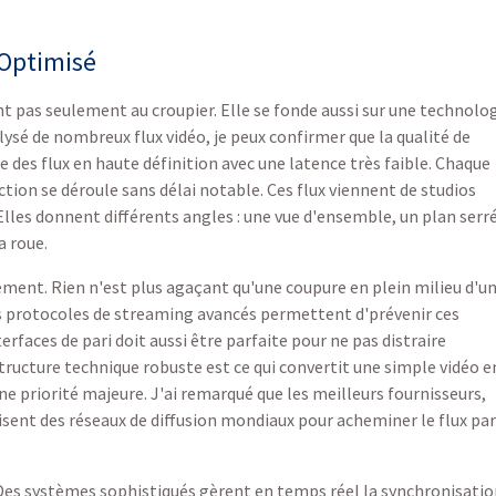
 Optimisé
t pas seulement au croupier. Elle se fonde aussi sur une technolo
lysé de nombreux flux vidéo, je peux confirmer que la qualité de
se des flux en haute définition avec une latence très faible. Chaque
action se déroule sans délai notable. Ces flux viennent de studios
lles donnent différents angles : une vue d'ensemble, un plan serré
a roue.
ement. Rien n'est plus agaçant qu'une coupure en plein milieu d'u
es protocoles de streaming avancés permettent d'prévenir ces
rfaces de pari doit aussi être parfaite pour ne pas distraire
structure technique robuste est ce qui convertit une simple vidéo e
e priorité majeure. J'ai remarqué que les meilleurs fournisseurs,
sent des réseaux de diffusion mondiaux pour acheminer le flux par
 Des systèmes sophistiqués gèrent en temps réel la synchronisati