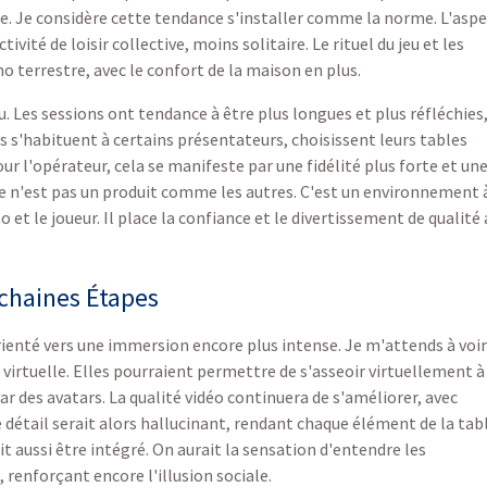
e. Je considère cette tendance s'installer comme la norme. L'asp
tivité de loisir collective, moins solitaire. Le rituel du jeu et les
o terrestre, avec le confort de la maison en plus.
. Les sessions ont tendance à être plus longues et plus réfléchies,
rs s'habituent à certains présentateurs, choisissent leurs tables
ur l'opérateur, cela se manifeste par une fidélité plus forte et un
live n'est pas un produit comme les autres. C'est un environnement 
no et le joueur. Il place la confiance et le divertissement de qualité
ochaines Étapes
rienté vers une immersion encore plus intense. Je m'attends à voir
 virtuelle. Elles pourraient permettre de s'asseoir virtuellement à
ar des avatars. La qualité vidéo continuera de s'améliorer, avec
 détail serait alors hallucinant, rendant chaque élément de la tab
it aussi être intégré. On aurait la sensation d'entendre les
 renforçant encore l'illusion sociale.