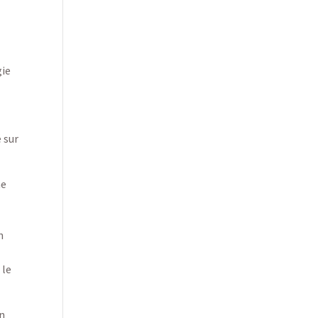
gie
 sur
ne
n
 le
on