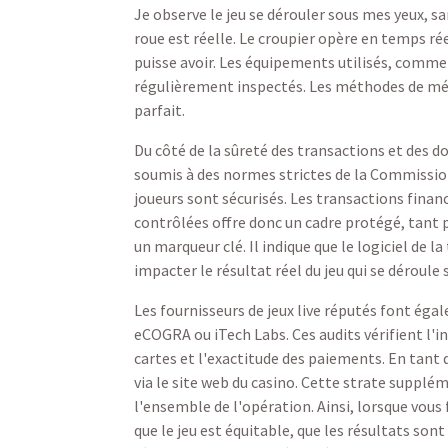
Je observe le jeu se dérouler sous mes yeux, sa
roue est réelle. Le croupier opère en temps ré
puisse avoir. Les équipements utilisés, comme 
régulièrement inspectés. Les méthodes de mél
parfait.
Du côté de la sûreté des transactions et des 
soumis à des normes strictes de la Commission
joueurs sont sécurisés. Les transactions financ
contrôlées offre donc un cadre protégé, tant p
un marqueur clé. Il indique que le logiciel de la
impacter le résultat réel du jeu qui se déroule 
Les fournisseurs de jeux live réputés font é
eCOGRA ou iTech Labs. Ces audits vérifient l'in
cartes et l'exactitude des paiements. En tant 
via le site web du casino. Cette strate supplé
l'ensemble de l'opération. Ainsi, lorsque vous 
que le jeu est équitable, que les résultats so