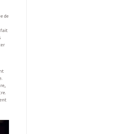
ée de
fait
s
ter
nt
e.
re,
tre.
ment