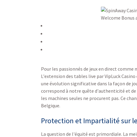
Pour les passionnés de jeux en direct comme m
L'extension des tables live par VipLuck Casino 
une évolution significative dans la façon de jo
correspond à notre quête d'authenticité et de 
les machines seules ne procurent pas. Ce cha
Belgique.
Protection et Impartialité sur l
La question de l'équité est primordiale. La me