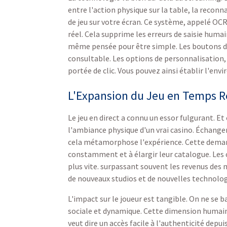
entre l'action physique sur la table, la recon
de jeu sur votre écran. Ce système, appelé OC
réel. Cela supprime les erreurs de saisie humain
même pensée pour être simple. Les boutons de
consultable. Les options de personnalisation,
portée de clic. Vous pouvez ainsi établir l'en
L'Expansion du Jeu en Temps Ré
Le jeu en direct a connu un essor fulgurant. Et
l'ambiance physique d'un vrai casino. Échanger 
cela métamorphose l'expérience. Cette deman
constamment et à élargir leur catalogue. Les ch
plus vite. surpassant souvent les revenus des 
de nouveaux studios et de nouvelles technolog
L'impact sur le joueur est tangible. On ne se 
sociale et dynamique. Cette dimension humaine 
veut dire un accès facile à l'authenticité depu