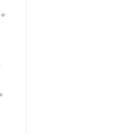
 di
.
di