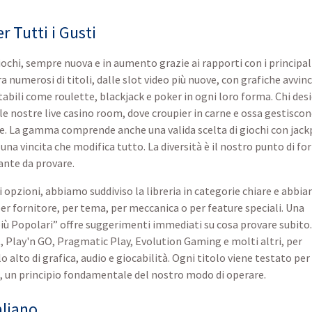
r Tutti i Gusti
giochi, sempre nuova e in aumento grazie ai rapporti con i principal
a numerosi di titoli, dalle slot video più nuove, con grafiche avvin
tabili come roulette, blackjack e poker in ogni loro forma. Chi des
le nostre live casino room, dove croupier in carne e ossa gestiscon
one. La gamma comprende anche una valida scelta di giochi con jac
una vincita che modifica tutto. La diversità è il nostro punto di for
ante da provare.
 opzioni, abbiamo suddiviso la libreria in categorie chiare e abbi
 per fornitore, per tema, per meccanica o per feature speciali. Una
t più Popolari” offre suggerimenti immediati su cosa provare subito
lay'n GO, Pragmatic Play, Evolution Gaming e molti altri, per
 alto di grafica, audio e giocabilità. Ogni titolo viene testato per
ati, un principio fondamentale del nostro modo di operare.
aliano