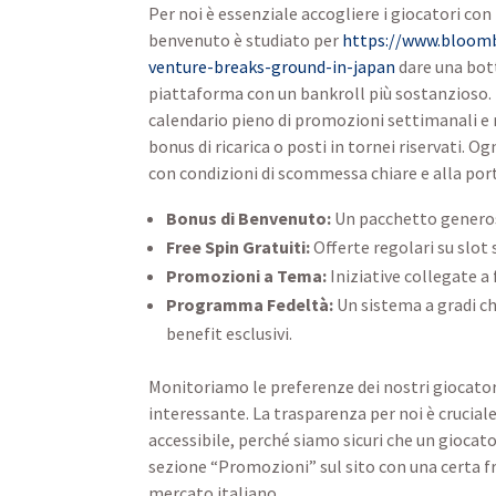
Per noi è essenziale accogliere i giocatori con
benvenuto è studiato per
https://www.bloomb
venture-breaks-ground-in-japan
dare una bott
piattaforma con un bankroll più sostanzioso. 
calendario pieno di promozioni settimanali e m
bonus di ricarica o posti in tornei riservati. O
con condizioni di scommessa chiare e alla por
Bonus di Benvenuto:
Un pacchetto generoso
Free Spin Gratuiti:
Offerte regolari su slot 
Promozioni a Tema:
Iniziative collegate a 
Programma Fedeltà:
Un sistema a gradi ch
benefit esclusivi.
Monitoriamo le preferenze dei nostri giocator
interessante. La trasparenza per noi è cruciale
accessibile, perché siamo sicuri che un giocat
sezione “Promozioni” sul sito con una certa fr
mercato italiano.