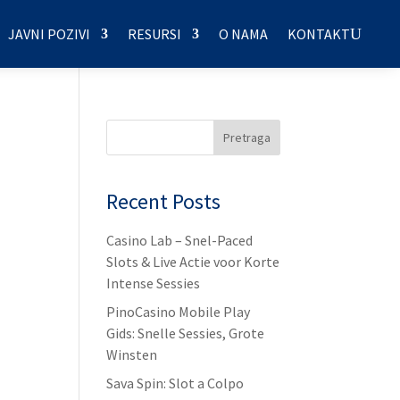
JAVNI POZIVI
RESURSI
O NAMA
KONTAKT
Pretraga
Recent Posts
Casino Lab – Snel‑Paced
Slots & Live Actie voor Korte
Intense Sessies
PinoCasino Mobile Play
Gids: Snelle Sessies, Grote
Winsten
Sava Spin: Slot a Colpo