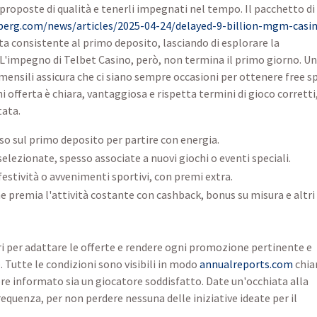
 proposte di qualità e tenerli impegnati nel tempo. Il pacchetto di
erg.com/news/articles/2025-04-24/delayed-9-billion-mgm-casi
a consistente al primo deposito, lasciando di esplorare la
L'impegno di Telbet Casino, però, non termina il primo giorno. U
ensili assicura che ci siano sempre occasioni per ottenere free sp
gni offerta è chiara, vantaggiosa e rispetta termini di gioco corretti
tata.
 sul primo deposito per partire con energia.
selezionate, spesso associate a nuovi giochi o eventi speciali.
festività o avvenimenti sportivi, con premi extra.
e premia l'attività costante con cashback, bonus su misura e altri
i per adattare le offerte e rendere ogni promozione pertinente e
. Tutte le condizioni sono visibili in modo
annualreports.com
chia
ore informato sia un giocatore soddisfatto. Date un'occhiata alla
equenza, per non perdere nessuna delle iniziative ideate per il