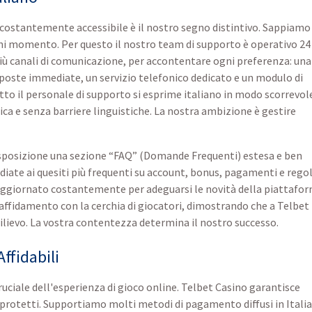
e costantemente accessibile è il nostro segno distintivo. Sappiamo
i momento. Per questo il nostro team di supporto è operativo 24
iù canali di comunicazione, per accontentare ogni preferenza: una 
isposte immediate, un servizio telefonico dedicato e un modulo di
utto il personale di supporto si esprime italiano in modo scorrevol
a e senza barriere linguistiche. La nostra ambizione è gestire
isposizione una sezione “FAQ” (Domande Frequenti) estesa e ben
iate ai quesiti più frequenti su account, bonus, pagamenti e regol
aggiornato costantemente per adeguarsi le novità della piattafor
 affidamento con la cerchia di giocatori, dimostrando che a Telbet
ilievo. La vostra contentezza determina il nostro successo.
ffidabili
ruciale dell'esperienza di gioco online. Telbet Casino garantisce
, protetti. Supportiamo molti metodi di pagamento diffusi in Italia