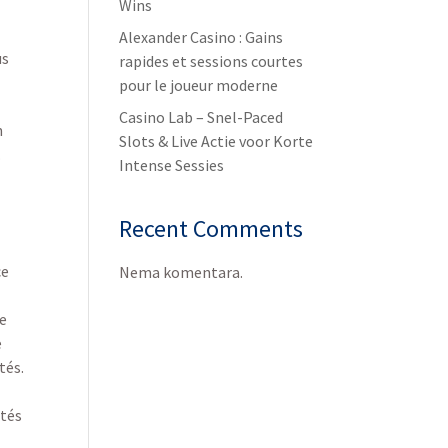
Wins
Alexander Casino : Gains
us
rapides et sessions courtes
pour le joueur moderne
Casino Lab – Snel‑Paced
n
Slots & Live Actie voor Korte
.
Intense Sessies
Recent Comments
ce
Nema komentara.
de
e
tés.
ités