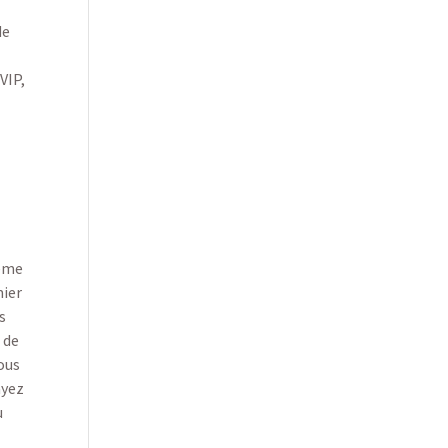
de
VIP,
tème
mier
s
 de
ous
ayez
u