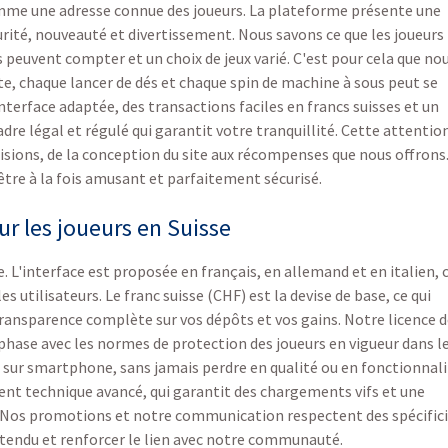
comme une adresse connue des joueurs. La plateforme présente une
urité, nouveauté et divertissement. Nous savons ce que les joueurs
ls peuvent compter et un choix de jeux varié. C'est pour cela que no
te, chaque lancer de dés et chaque spin de machine à sous peut se
nterface adaptée, des transactions faciles en francs suisses et un
cadre légal et régulé qui garantit votre tranquillité. Cette attentio
cisions, de la conception du site aux récompenses que nous offrons
tre à la fois amusant et parfaitement sécurisé.
r les joueurs en Suisse
. L'interface est proposée en français, en allemand et en italien, 
es utilisateurs. Le franc suisse (CHF) est la devise de base, ce qui
transparence complète sur vos dépôts et vos gains. Notre licence 
n phase avec les normes de protection des joueurs en vigueur dans l
sur smartphone, sans jamais perdre en qualité ou en fonctionnali
ment technique avancé, qui garantit des chargements vifs et une
e. Nos promotions et notre communication respectent des spécific
ntendu et renforcer le lien avec notre communauté.