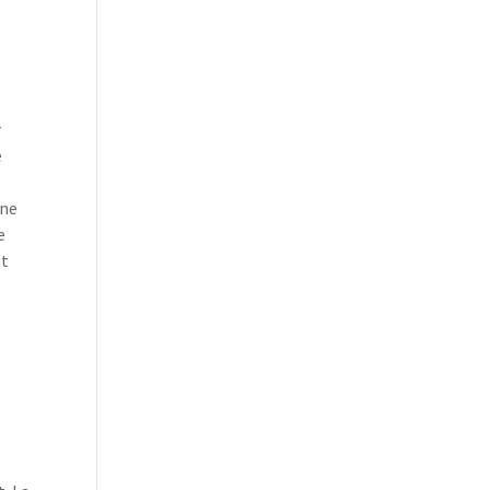
r
e
une
e
nt
e