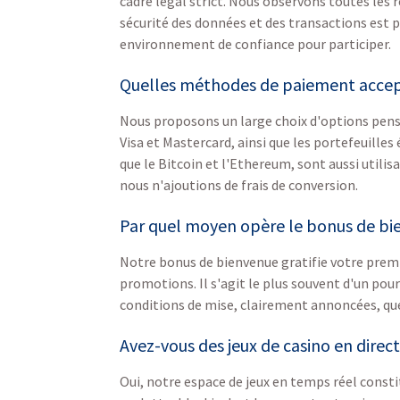
cadre légal strict. Nous observons toutes les r
sécurité des données et des transactions est 
environnement de confiance pour participer.
Quelles méthodes de paiement accepte
Nous proposons un large choix d'options pens
Visa et Mastercard, ainsi que les portefeuille
que le Bitcoin et l'Ethereum, sont aussi utilis
nous n'ajoutions de frais de conversion.
Par quel moyen opère le bonus de bi
Notre bonus de bienvenue gratifie votre premi
promotions. Il s'agit le plus souvent d'un pour
conditions de mise, clairement annoncées, que 
Avez-vous des jeux de casino en direct 
Oui, notre espace de jeux en temps réel consti