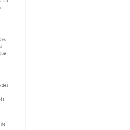
t. La
un
tes
es
 que
e des
s
és.
 de