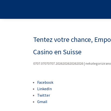
Tentez votre chance, Empo
Casino en Suisse
0707.07070707.2026202620262026
|
nekategoriziran
Facebook
LinkedIn
Twitter
Gmail