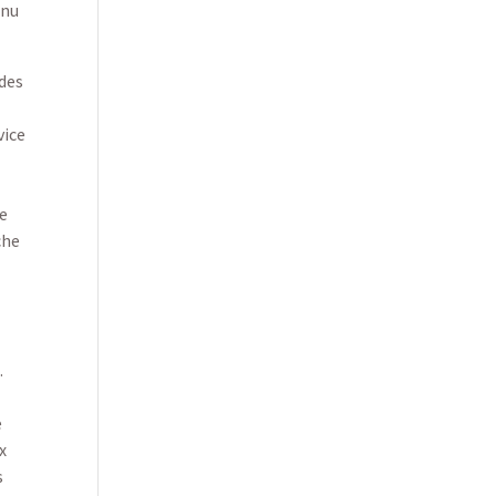
enu
des
vice
re
che
.
e
x
s