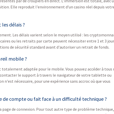
présentés par de croupiers en direct. L'immersion est totale, avec 
ition. Elle reproduit l'environnement d'un casino réel depuis votr
 les délais ?
ement. Les délais varient selon le moyen utilisé : les cryptomonna
aires ou les retraits par carte peuvent nécessiter entre 1 et 3 jou
tions de sécurité standard avant d'autoriser un retrait de fonds.
reil mobile ?
 totalement adaptée pour le mobile. Vous pouvez accéder à tous
t contacter le support à travers le navigateur de votre tablette ou
n n'est nécessaire, pour une expérience sans accroc où que vous
e de compte ou fait face à un difficulté technique ?
 la page de connexion. Pour tout autre type de problème technique