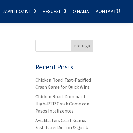
JAVNI POZIVI
RESURSI
O NAMA
KONTAKT
Pretraga
Recent Posts
Chicken Road: Fast‑Pacified
Crash Game for Quick Wins
Chicken Road: Domina el
High‑RTP Crash Game con
Pasos Inteligentes
AviaMasters Crash Game:
Fast‑Paced Action & Quick