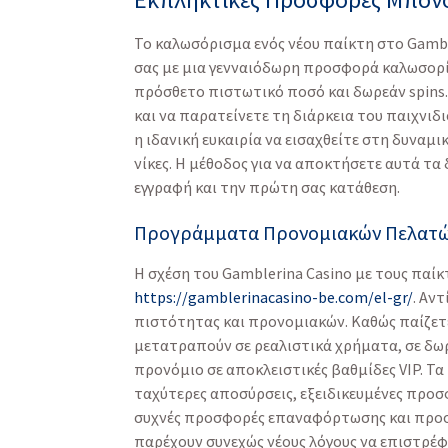
Το καλωσόρισμα ενός νέου παίκτη στο Gamble
σας με μια γενναιόδωρη προσφορά καλωσορί
πρόσθετο πιστωτικό ποσό και δωρεάν spins. 
και να παρατείνετε τη διάρκεια του παιχνιδι
η ιδανική ευκαιρία να εισαχθείτε στη δυναμ
νίκες. Η μέθοδος για να αποκτήσετε αυτά τ
εγγραφή και την πρώτη σας κατάθεση.
Προγράμματα Προνομιακών Πελατώ
Η σχέση του Gamblerina Casino με τους παί
https://gamblerinacasino-be.com/el-gr/
. Αν
πιστότητας και προνομιακών. Καθώς παίζετε
μετατραπούν σε ρεαλιστικά χρήματα, σε δωρε
προνόμιο σε αποκλειστικές βαθμίδες VIP. 
ταχύτερες αποσύρσεις, εξειδικευμένες προσ
συχνές προσφορές επαναφόρτωσης και προσφ
παρέχουν συνεχώς νέους λόγους να επιστρέφε