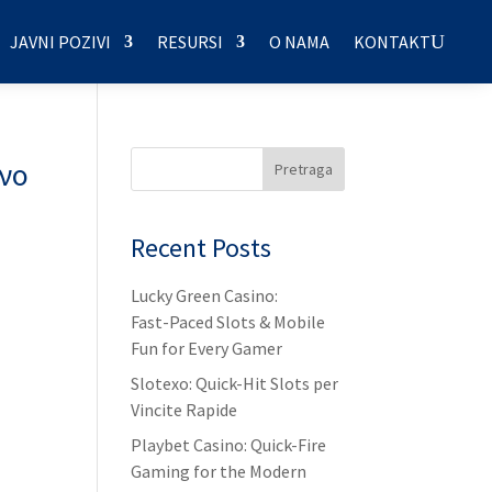
JAVNI POZIVI
RESURSI
O NAMA
KONTAKT
ίνο
Pretraga
Recent Posts
Lucky Green Casino:
Fast‑Paced Slots & Mobile
Fun for Every Gamer
Slotexo: Quick‑Hit Slots per
Vincite Rapide
Playbet Casino: Quick‑Fire
Gaming for the Modern