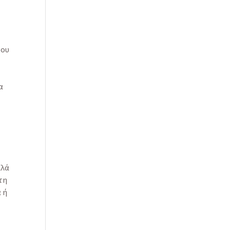
που
,
α
αλά
 τη
 ή