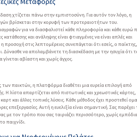
πεζικές Μεταφορές
κέδαση χτίζεται πάνω στην εμπιστοσύνη. Για αυτόν τον λόγο, η
γών βρίσκεται στην κορυφή των προτεραιοτήτων του.
γραφών για να διασφαλιστεί κάθε πληροφορία και κάθε ευρώ 
ς κατάθεσης και ανάληψης είναι φτιαγμένες να είναι απλές και
 η προσοχή στις λεπτομέρειες συνεπάγεται ότι εσείς, ο παίκτης
δι. Δύνασθε να απολαμβάνετε τη διασκέδαση με την ησυχία ότι τ
 γίνεται αβίαστη και χωρίς άγχος.
ες των παικτών, η πλατφόρμα διαθέτει μια ευρεία επιλογή από
ς. Η λίστα απαρτίζεται από πιστωτικές και χρεωστικές κάρτες,
αρτ και άλλες τοπικές λύσεις. Κάθε μέθοδος έχει προστεθεί ομ
ρες επεξεργασίες. Αυτή η ευελιξία είναι σημαντική. Σας παρέχει
ας με τον τρόπο που σας ταιριάζει περισσότερο, χωρίς εμπόδια
το παιχνίδι.
υς για Νεοφερμένους Πελάτες