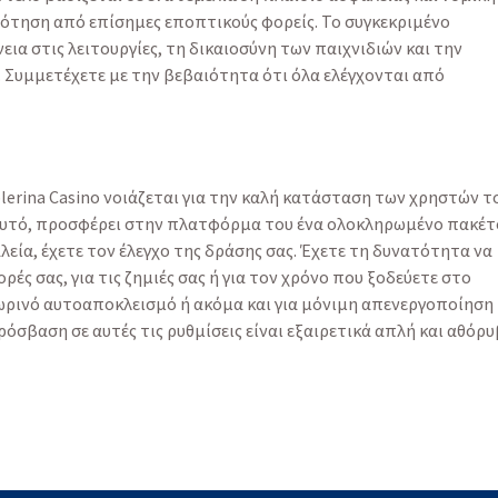
οδότηση από επίσημες εποπτικούς φορείς. Το συγκεκριμένο
νεια στις λειτουργίες, τη δικαιοσύνη των παιχνιδιών και την
 Συμμετέχετε με την βεβαιότητα ότι όλα ελέγχονται από
lerina Casino νοιάζεται για την καλή κατάσταση των χρηστών τ
ο αυτό, προσφέρει στην πλατφόρμα του ένα ολοκληρωμένο πακέτ
λεία, έχετε τον έλεγχο της δράσης σας. Έχετε τη δυνατότητα να
ορές σας, για τις ζημιές σας ή για τον χρόνο που ξοδεύετε στο
οσωρινό αυτοαποκλεισμό ή ακόμα και για μόνιμη απενεργοποίηση
ρόσβαση σε αυτές τις ρυθμίσεις είναι εξαιρετικά απλή και αθόρυ