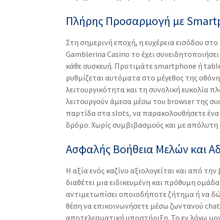
Πλήρης Προσαρμογή με Smartp
Στη σημερινή εποχή, η ευχέρεια εισόδου στο
Gamblerina Casino το έχει συνειδητοποιήσει
κάθε συσκευή. Προτιμάτε smartphone ή table
ρυθμίζεται αυτόματα στο μέγεθος της οθόνη
λειτουργικότητα και τη συνολική ευκολία π
λειτουργούν άμεσα μέσω του browser της συ
παρτίδα στα slots, να παρακολουθήσετε ένα 
δρόμο. Χωρίς συμβιβασμούς και με απόλυτη 
Ασφαλής Βοήθεια Μελών και Α
Η αξία ενός καζίνο αξιολογείται και από τη
διαθέτει μια ειδικευμένη και πρόθυμη ομάδ
αντιμετωπίσει οποιοδήποτε ζήτημα ή να δώ
θέση να επικοινωνήσετε μέσω ζωντανού chat,
αποτελεσματική υποστήριξη. Το εν λόγω μον