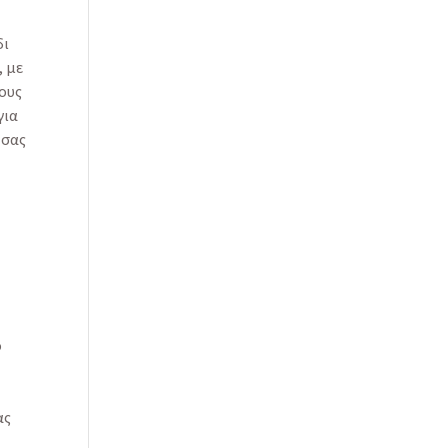
δι
, με
λους
για
 σας
ο
ας