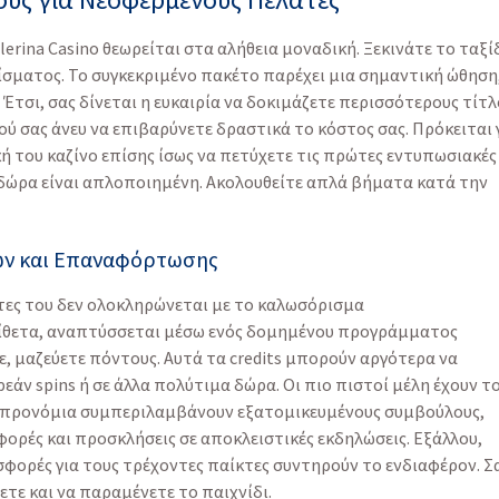
rina Casino θεωρείται στα αλήθεια μοναδική. Ξεκινάτε το ταξί
σματος. Το συγκεκριμένο πακέτο παρέχει μια σημαντική ώθηση
Έτσι, σας δίνεται η ευκαιρία να δοκιμάζετε περισσότερους τίτ
ού σας άνευ να επιβαρύνετε δραστικά το κόστος σας. Πρόκειται 
ική του καζίνο επίσης ίσως να πετύχετε τις πρώτες εντυπωσιακές
α δώρα είναι απλοποιημένη. Ακολουθείτε απλά βήματα κατά την
ν και Επαναφόρτωσης
κτες του δεν ολοκληρώνεται με το καλωσόρισμα
τίθετα, αναπτύσσεται μέσω ενός δομημένου προγράμματος
, μαζεύετε πόντους. Αυτά τα credits μπορούν αργότερα να
άν spins ή σε άλλα πολύτιμα δώρα. Οι πιο πιστοί μέλη έχουν τ
Τα προνόμια συμπεριλαμβάνουν εξατομικευμένους συμβούλους,
φορές και προσκλήσεις σε αποκλειστικές εκδηλώσεις. Εξάλλου,
ορές για τους τρέχοντες παίκτες συντηρούν το ενδιαφέρον. Σ
τε και να παραμένετε το παιχνίδι.