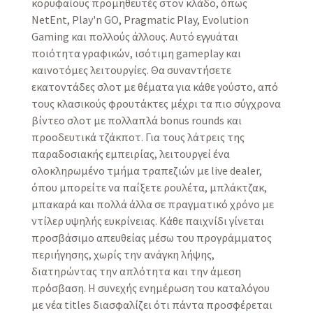
κορυφαίους προμηθευτές στον κλάδο, όπως
NetEnt, Play'n GO, Pragmatic Play, Evolution
Gaming και πολλούς άλλους. Αυτό εγγυάται
ποιότητα γραφικών, ισότιμη gameplay και
καινοτόμες λειτουργίες. Θα συναντήσετε
εκατοντάδες σλοτ με θέματα για κάθε γούστο, από
τους κλασικούς φρουτάκτες μέχρι τα πιο σύγχρονα
βίντεο σλοτ με πολλαπλά bonus rounds και
προοδευτικά τζάκποτ. Για τους λάτρεις της
παραδοσιακής εμπειρίας, λειτουργεί ένα
ολοκληρωμένο τμήμα τραπεζιών με live dealer,
όπου μπορείτε να παίξετε ρουλέτα, μπλάκτζακ,
μπακαρά και πολλά άλλα σε πραγματικό χρόνο με
ντίλερ υψηλής ευκρίνειας. Κάθε παιχνίδι γίνεται
προσβάσιμο απευθείας μέσω του προγράμματος
περιήγησης, χωρίς την ανάγκη λήψης,
διατηρώντας την απλότητα και την άμεση
πρόσβαση. Η συνεχής ενημέρωση του καταλόγου
με νέα titles διασφαλίζει ότι πάντα προσφέρεται