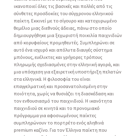
ικανοποιεί όλες τις βασικές και πολλές από τις
σύνθετες προσδοκίες του σύγχρονου ελληνικού
παίκτη. Εκκινεί με το σίγουρο και κατοχυρωμένο
θεμέλιο μιας διεθνούς άδειας, πάνω στο οποίο
δημιουργήθηκε μια ξεχωριστή ποικιλία παιχνιδιών
από κορυφαίους προμηθευτές. Συμπληρώνει σε
αυτό ένα ισχυρό και απόλυτα διαυγές σύστημα
μπόνους, ευέλικτες και γρήγορες τρόπους
πληρωμής σχεδιασμένες στην ελληνική αγορά, και
μια υπόσχεση για εξαιρετική υποστήριξη πελατών
στα ελληνικά. Η φιλοσοφία του είναι
επαγγελματική και προσανατολισμένη στην
ποιότητα, χωρίς να θυσιάζει τη διασκέδαση και
τον ενθουσιασμό του παιχνιδιού. Η ικανότητα
παιχνιδιού σε κινητά και το προνομιακό
πρόγραμμα για αφοσιωμένους παίκτες
συμπληρώνουν το πορτρέτο ενός αληθινά
premium καζίνο. Για τον Έλληνα παίκτη που