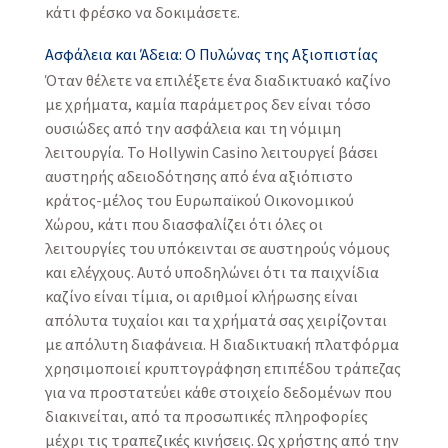
κάτι φρέσκο να δοκιμάσετε.
Ασφάλεια και Άδεια: Ο Πυλώνας της Αξιοπιστίας
Όταν θέλετε να επιλέξετε ένα διαδικτυακό καζίνο
με χρήματα, καμία παράμετρος δεν είναι τόσο
ουσιώδες από την ασφάλεια και τη νόμιμη
λειτουργία. Το Hollywin Casino λειτουργεί βάσει
αυστηρής αδειοδότησης από ένα αξιόπιστο
κράτος-μέλος του Ευρωπαϊκού Οικονομικού
Χώρου, κάτι που διασφαλίζει ότι όλες οι
λειτουργίες του υπόκεινται σε αυστηρούς νόμους
και ελέγχους. Αυτό υποδηλώνει ότι τα παιχνίδια
καζίνο είναι τίμια, οι αριθμοί κλήρωσης είναι
απόλυτα τυχαίοι και τα χρήματά σας χειρίζονται
με απόλυτη διαφάνεια. Η διαδικτυακή πλατφόρμα
χρησιμοποιεί κρυπτογράφηση επιπέδου τράπεζας
για να προστατεύει κάθε στοιχείο δεδομένων που
διακινείται, από τα προσωπικές πληροφορίες
μέχρι τις τραπεζικές κινήσεις. Ως χρήστης από την