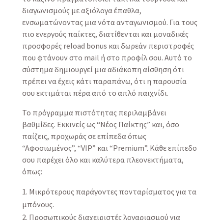
διαγωνισμούς με αξιόλογα έπαθλα,
ενσωματώνοντας μια νότα ανταγωνισμού. Για τους
πιο ενεργούς παίκτες, διατίθενται και μοναδικές
προσφορές reload bonus και δωρεάν περιστροφές
που φτάνουν στο mail ή στο προφίλ σου. Αυτό το
σύστημα δημιουργεί μια αδιάκοπη αίσθηση ότι
πρέπει να έχεις κάτι παραπάνω, ότι η παρουσία
σου εκτιμάται πέρα από το απλό παιχνίδι.
Το πρόγραμμα πιστότητας περιλαμβάνει
βαθμίδες. Εκκινείς ως “Νέος Παίκτης” και, όσο
παίζεις, προχωράς σε επίπεδα όπως
“Αφοσιωμένος”, “VIP” και “Premium”. Κάθε επίπεδο
σου παρέχει όλο και καλύτερα πλεονεκτήματα,
όπως:
Μικρότερους παράγοντες πονταρίσματος για τα
μπόνους.
Προσωπικούς διαχειριστές λογαριασμού για