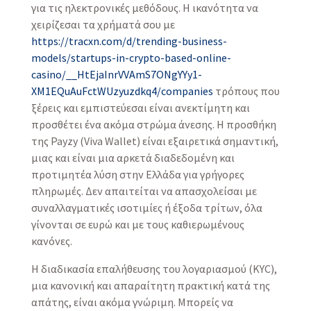
για τις ηλεκτρονικές μεθόδους. Η ικανότητα να
χειρίζεσαι τα χρήματά σου με
https://tracxn.com/d/trending-business-
models/startups-in-crypto-based-online-
casino/__HtEjaInrVVAmS7ONgYYy1-
XM1EQuAuFctWUzyuzdkq4/companies
τρόπους που
ξέρεις και εμπιστεύεσαι είναι ανεκτίμητη και
προσθέτει ένα ακόμα στρώμα άνεσης. Η προσθήκη
της Payzy (Viva Wallet) είναι εξαιρετικά σημαντική,
μιας και είναι μια αρκετά διαδεδομένη και
προτιμητέα λύση στην Ελλάδα για γρήγορες
πληρωμές. Δεν απαιτείται να απασχολείσαι με
συναλλαγματικές ισοτιμίες ή έξοδα τρίτων, όλα
γίνονται σε ευρώ και με τους καθιερωμένους
κανόνες.
Η διαδικασία επαλήθευσης του λογαριασμού (KYC),
μια κανονική και απαραίτητη πρακτική κατά της
απάτης, είναι ακόμα γνώριμη. Μπορείς να