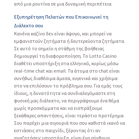
από μια ρουτίνα σε μια δυναμική περιπέτεια.
Εξυπηρέτηση Πελατών που Επικοινωνεί τη
Διάλεκτο σου
Κανένα καζίνο δεν είναι άψογο, και μπορεί να
εμφανιστούν ζητήματα ή δευτερεύοντα ζητήματα.
Σε αυτό το σημείο η στάθμη της βοήθειας
δημιουργεί τη διαφοροποίηση. Το Lotto Casino
διαθέτει υποστήριξη στα ελληνικό, κυρίως μέσω
real-time chat και email. Τα άτομα στο chat είναι
συνήθως διαθέσιμα άμεσα, ευγενικά και χρήσιμα
στο να επιλύσουν το πρόβλημα σου. Για εμάς τους
ίδιους, η δυνατότητα να συνδιαλεγόμαστε στη
φυσική μας διάλεκτο, να περιγράψουμε ένα θέμα
χωρίς προσκόμματα και να εισπράξουμε
ξεκάθαρες απαντήσεις, είναι τεράστιο προτέρημα.
Σου παρέχει μια σιγουριά που σου καθιστά ικανό να
εστιάσεις στο παιχνίδι, ξέροντας ότι αν
αναζητήσεις υποστήριξη, είναι ένα σύνθημα