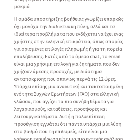
μακριά.
Η ομάδα υποστήριξης βοήθειας γνωρίζει επαρκώς
όχι μονάχα την διαδικτυακή πύλη, αλλά και τα
ιδιαίτερα προβλήματα που ενδέχεται να έχει ένας
χρήστης στην ελληνική επικράτεια, όπως απορίες
για ορισμένες επιλογές πληρωμής ή για τη πορεία
επαλήθευσης. Εκτός από το άμεσο chat, το email
είναι μια χρήσιμη επιλογή για ζητήματα που δεν
χρήζουν άμεσης προσοχής, με διάστημα
ανταπόκρισης που σπανίως περνά τις 12 ώρες.
Υπάρχει επίσης μια αναλυτική και τακτοποιημένη
ενότητα Συχνών Ερωτήσεων (FAQ) στα ελληνική
γλώσσα, που αγγίζει τα πιο συνήθη θέματα για
λογαριασμούς, καταθέσεις, προσφορές και
λειτουργικά θέματα. Αυτή η πολυεπίπεδη
προσέγγιση εγγυάται ότι πάντα υπάρχει μια λύση
στο βαθμό που τη επιθυμείς, είτε είναι μια
γρήγορη ενημέρωση είτε μια πιο εκτενής ανάλυση.