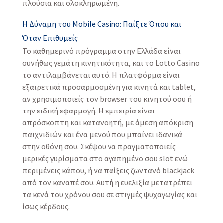
πλούσια και ολοκληρωμένη.
Η Δύναμη του Mobile Casino: Παίξτε Όπου και
Όταν Επιθυμείς
Το καθημερινό πρόγραμμα στην Ελλάδα είναι
συνήθως γεμάτη κινητικότητα, και το Lotto Casino
το αντιλαμβάνεται αυτό. Η πλατφόρμα είναι
εξαιρετικά προσαρμοσμένη για κινητά και tablet,
αν χρησιμοποιείς τον browser του κινητού σου ή
την ειδική εφαρμογή. Η εμπειρία είναι
απρόσκοπτη και κατανοητή, με άμεση απόκριση
παιχνιδιών και ένα μενού που μπαίνει ιδανικά
στην οθόνη σου. Σκέψου να πραγματοποιείς
μερικές γυρίσματα στο αγαπημένο σου slot ενώ
περιμένεις κάπου, ή να παίξεις ζωντανό blackjack
από τον καναπέ σου. Αυτή η ευελιξία μετατρέπει
τα κενά του χρόνου σου σε στιγμές ψυχαγωγίας και
ίσως κέρδους.