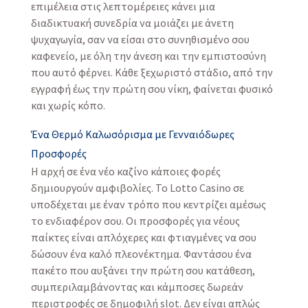
επιμέλεια στις λεπτομέρειες κάνει μια
διαδικτυακή συνεδρία να μοιάζει με άνετη
ψυχαγωγία, σαν να είσαι στο συνηθισμένο σου
καφενείο, με όλη την άνεση και την εμπιστοσύνη
που αυτό φέρνει. Κάθε ξεχωριστό στάδιο, από την
εγγραφή έως την πρώτη σου νίκη, φαίνεται φυσικό
και χωρίς κόπο.
Ένα Θερμό Καλωσόρισμα με Γενναιόδωρες
Προσφορές
Η αρχή σε ένα νέο καζίνο κάποιες φορές
δημιουργούν αμφιβολίες. Το Lotto Casino σε
υποδέχεται με έναν τρόπο που κεντρίζει αμέσως
το ενδιαφέρον σου. Οι προσφορές για νέους
παίκτες είναι απλόχερες και φτιαγμένες να σου
δώσουν ένα καλό πλεονέκτημα. Φαντάσου ένα
πακέτο που αυξάνει την πρώτη σου κατάθεση,
συμπεριλαμβάνοντας και κάμποσες δωρεάν
περιστροφές σε δημοφιλή slot. Δεν είναι απλώς