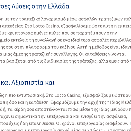
εσες Λύσεις στην Ελλάδα
δεση με τον τραπεζικό λογαριασμό μέσω ασφαλών τραπεζικών πυ
ι απευθείας. Στο Lotto Casino, εξασφαλίσαμε ώστε αυτή η εμπει
ιούμε κρυπτογραφημένες πύλες που σε παραπέμπουν στην
ημείο εκτελείς τη συναλλαγή σε ένα ιδιαίτερα ασφαλές περιβάλλο
σής σου στην πλατφόρμα του καζίνου. Αυτή η μέθοδος είναι ιδαν
 μιας άμεσης τραπεζικής συναλλαγής. Οι καταθέσεις γίνονται
τα βασίζεται από τις διαδικασίες της τράπεζας, αλλά εμείς από
.
και Αξιοπιστία και
ς η πιο εντυπωσιακή. Στο Lotto Casino, εξασφαλίζουμε ώστε αυ
άκοπη όσο και η κατάθεση. Εφαρμόζουμε την αρχή της “Ίδιας Μεθ
αδή, τα κέρδη σου αποστέλλονται πίσω μέσω της ίδιας μεθόδου 
ταχύνει σημαντικά την επεξεργασία και ενισχύει την ασφάλεια,
ου έχεις ήδη επαληθεύσει. Οι χρόνοι επεξεργασίας διαφέρουν. 
ο γρήγορα, με επεξεργασία συχνά μέσα σε 24 ώρες. Οι τραπεζικ