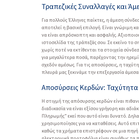
Τραπεζικές Συναλλαγές και Άμ
Για πολλούς Έλληνες παίκτες, η άμεση σύν
αποτελεί η βασική επιλογή. Είναι γνώριμη κα
να είναι απρόσκοπτη και ασφαλής. Αξιοπο
ιστοσελίδα της τράπεζάς σου. Σε εκείνο το σ
χωρίς ποτέ να εκτίθενται τα στοιχεία σύνδε
για μεγαλύτερα ποσά, παρέχοντας την ηρεμία
σχεδόν αμέσως. Για τις αποσύρσεις, η ταχύτη
πλευρά μας ξεκινάμε την επεξεργασία άμεσα
Αποσύρσεις Κερδών: Ταχύτητα 
Η στιγμή της απόσυρσης κερδών είναι πιθανώ
διαδικασία να είναι εξίσου γρήγορη και αδι
Πληρωμής” εκεί που αυτό είναι δυνατό. Δηλ
χρησιμοποίησες για να καταθέσεις. Αυτό επι
καθώς τα χρήματα επιστρέφουν σε μια πηγή π
ηλεκτρονικά πορτοφόλια είναι συνήθως τα πι