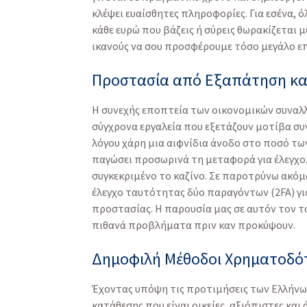
κλέψει ευαίσθητες πληροφορίες. Για εσένα, 
κάθε ευρώ που βάζεις ή σύρεις θωρακίζεται μ
ικανούς να σου προσφέρουμε τόσο μεγάλο ε
Προστασία από Εξαπάτηση κα
Η συνεχής εποπτεία των οικονομικών συναλλ
σύγχρονα εργαλεία που εξετάζουν μοτίβα συ
λόγου χάρη μια αιφνίδια άνοδο στο ποσό τω
παγώσει προσωρινά τη μεταφορά για έλεγχο.
συγκεκριμένο το καζίνο. Σε παροτρύνω ακόμ
έλεγχο ταυτότητας δύο παραγόντων (2FA) γι
προστασίας. Η παρουσία μας σε αυτόν τον το
πιθανά προβλήματα πριν καν προκύψουν.
Δημοφιλή Μέθοδοι Χρηματοδότ
Έχοντας υπόψη τις προτιμήσεις των Ελλήνω
κατάθεσης που είναι οικείες, αξιόπιστες και 