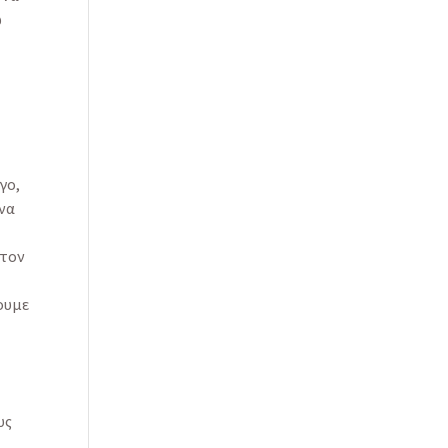
ώ
γο,
 να
 τον
ουμε
υς