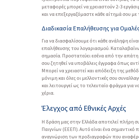
μεταφορές μπορεί να χρειαστούν 2-3 εργάσιμ
και να επεξεργαζόμαστε κάθε αίτημά σου μ
Διαδικασία Επαλήθευσης για Ομαλέ
Για να διασφαλίσουμε ότι κάθε ανάληψη είν
επαλήθευσης του λογαριασμού. Καταλαβαίνω 
σημασία. Προστατεύει εσένα από την απάτη 
σου ζητηθεί να υποβάλεις έγγραφα όπως αντ
Μπορεί να χρειαστεί και απόδειξη της μεθόδ
μόνιμη και όλες οι μελλοντικές σου συναλλαγ
και λειτουργεί ως το τελευταίο φράγμα για
χέρια.
Έλεγχος από Εθνικές Αρχές
Η δράση μας στην Ελλάδα αποτελεί πλήρη σ
Παιγνίων (ΕΕΕΠ). Αυτό είναι ένα σημαντικό 
αναγνώριση των προδιαγραφών που αναφέρο