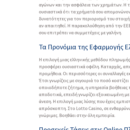
αγώνων και την ασφάλεια των χρημάτων. Η τ
ουσιαστικά ότι τα χρήματά σου απομονώνοντα
δυνατότητες για τον περιορισμό του στοιχ
αν απαιτηθεί. Η παρακολούθηση από την ΕΕΕ
σου επιτρέπει να συμμετέχεις με γαλήνη.
Τα Προνόμια της Εφαρμογής Ε
Η επιλογή μιας ελληνικής μεθόδου πληρωμής,
προσφέρει ουσιαστικά οφέλη. Καταρχάς, απο
προμήθεια. Οι περισσότερες οι συναλλαγές ε
Έτσι γνωρίζεις με σιγουριά το ποσό κοστίζε
οποιοδήποτε ζήτημα, η υπηρεσία βοήθειας 
αποδοτικά, επειδή γνωρίζει εξοικειωμένη με
άνεση. Η επιλογή μιας λύσης που έχεις εμπ
απρόσκοπτη. Στο Lotto Casino, σε ενθαρρύνω
γνώριμες. Βοηθάει στην όλη εμπειρία.
Προσεχείς Τάσεις στις Online 