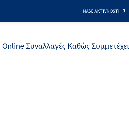
NAŠE AKTIVNOSTI
ς Online Συναλλαγές Καθώς Συμμετέχει
o