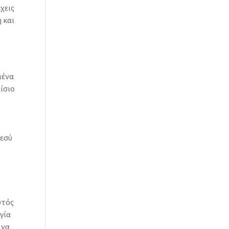
χεις
η και
μένα
ίσιο
 εσύ
υτός
γία
 να