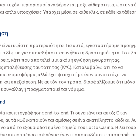
και τυχόν περιορισμοί αναφέρονται με ξεκάθαροτητα, ώστε να έ
ναι απλά υποσχέσεις. Υπάρχει μέσα σε κάθε κλικ, σε κάθε κατάθεσ
ηση
είναι υψίστη προτεραιότητα. Για αυτό, εγκαταστήσαμε προηγ
 το δίκτυο για οποιαδήποτε ασυνήθιστη δραστηριότητα. Το πλα
ρείς, κάτι που αποτελεί μια ακόμη εγγύηση εγκυρότητας.
ες επαλήθευσης ταυτότητας (KYC). Καταλαβαίνω ότι το να
ια ακόμα φόρμα, αλλά έχει φτιαχτεί με έναν μόνο στόχο: να
και υπεξαίρεση. Με αυτόν τον τρόπο, διασφαλίζουμε ότι μόνο
θε συναλλαγή πραγματοποιείται νόμιμα.
End
γία κρυπτογράφησης end-to-end. Τι συνεπάγεται αυτό; Όταν
ου, αυτά κωδικοποιούνται αμέσως σε ένα ακατάληπτο κώδικα. Α
ο από το εξουσιοδοτημένο ταμείο του Lotto Casino. Η λειτουρ
εί ένα απροσπέραστο φράγμα έναντι οποιουδήποτε αποπειράται