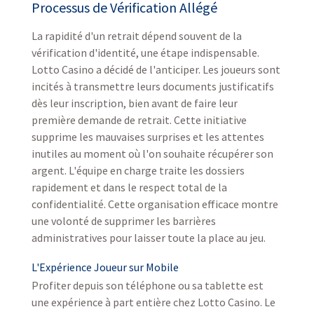
Processus de Vérification Allégé
La rapidité d'un retrait dépend souvent de la
vérification d'identité, une étape indispensable.
Lotto Casino a décidé de l'anticiper. Les joueurs sont
incités à transmettre leurs documents justificatifs
dès leur inscription, bien avant de faire leur
première demande de retrait. Cette initiative
supprime les mauvaises surprises et les attentes
inutiles au moment où l'on souhaite récupérer son
argent. L'équipe en charge traite les dossiers
rapidement et dans le respect total de la
confidentialité. Cette organisation efficace montre
une volonté de supprimer les barrières
administratives pour laisser toute la place au jeu.
L'Expérience Joueur sur Mobile
Profiter depuis son téléphone ou sa tablette est
une expérience à part entière chez Lotto Casino. Le