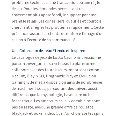
problème technique, une transaction ou une règle
de jeu. Pour les demandes nécessitant un
traitement plus approfondi, le support par email
prend le relais. Les conseillers, qualifiés et courtois,
cherchent à régler les problèmes rapidement. Cette
présence rassure les clients et renforce l'image d'un
casino à l'écoute de sa communauté.
Une Collection de Jeux Étendu et Inspirée
Le catalogue de jeux de Lotto Casino impressionne
par son envergure et sa richesse. La plateforme
collabore avec des fournisseurs importants comme
NetEnt, Play'n GO, Pragmatic Play et Evolution
Gaming. Elle met à disposition ainsi de nombreuses
de machines à sous, parcourant des univers aussi
différents que la mythologie, l'aventure ou le
fantastique. Les amateurs de jeux de table ne sont
pas en reste, avec une grande offre de roulette,
blackjack et poker vidéo. Que l'on choisisse les spins