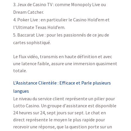
Jeux de Casino TV : comme Monopoly Live ou
Dream Catcher.
Poker Live : en particulier le Casino Hold’em et
l'Ultimate Texas Hold’em.
Baccarat Live : pour les passionnés de ce jeu de
cartes sophistiqué.
Le flux vidéo, transmis en haute définition et avec
une latence faible, assure une immersion quasiment
totale.
L'Assistance Clientèle : Efficace et Parle plusieurs
langues
Le niveau du service client représente un pilier pour
Lotto Casino. Un groupe d'assistance est disponible
24 heures sur 24, sept jours sur sept. Le chat en
direct représente le moyen le plus rapide pour
recevoir une réponse, que la question porte sur un