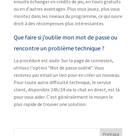
ensuite échanger en crédits de jeu, en tours gratuits
ou en d'autres avantages. Plus vous jouez, plus vous
montez dans les niveaux du programme, ce qui ouvre
droit à des récompenses plus intéressantes.
Que faire si j'oublie mon mot de passe ou
rencontre un problème technique ?
La procédure est aisée. Sur la page de connexion,
utilisez l'option “Mot de passe oublié”. Vous
recevrez par email un lien pour en créer un nouveau.
Pour toute autre difficulté technique, le service
client, disponible 24h/24 via le chat en direct, est là
pour vous aider. C'est généralement le moyen le
plus rapide de trouver une solution.
Pretraga