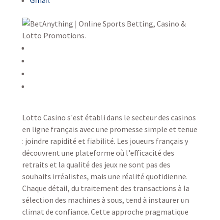
Gmail
Lotto Casino s'est établi dans le secteur des casinos
en ligne français avec une promesse simple et tenue
: joindre rapidité et fiabilité. Les joueurs français y
découvrent une plateforme où l'efficacité des
retraits et la qualité des jeux ne sont pas des
souhaits irréalistes, mais une réalité quotidienne.
Chaque détail, du traitement des transactions à la
sélection des machines à sous, tend à instaurer un
climat de confiance. Cette approche pragmatique