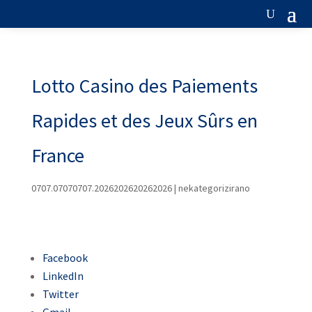
Lotto Casino des Paiements
Rapides et des Jeux Sûrs en
France
0707.07070707.2026202620262026
|
nekategorizirano
Facebook
LinkedIn
Twitter