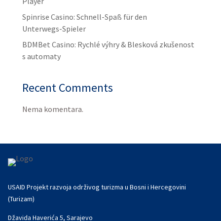
Player
Spinrise Casino: Schnell‑Spaß für den
Unterwegs‑Spieler
BDMBet Casino: Rychlé výhry & Blesková zkušenost
s automaty
Recent Comments
Nema komentara.
USAID Projekt razvoja održivog turizma u Bosni i Hercegovini
(Turizam)
Džavida Haverića 5, Sarajevo