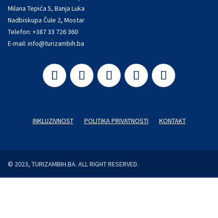
Milana Tepića 5, Banja Luka
Nadbiskupa Čule 2, Mostar
Telefon:
+387 33 726 360
E-mail:
info@turizambih.ba
INKLUZIVNOST
POLITIKA PRIVATNOSTI
KONTAKT
© 2023, TURIZAMBIH.BA. ALL RIGHT RESERVED.