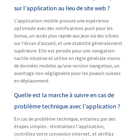
sur l'application au lieu de site web ?
L'application mobile procure une expérience
optimisée avec des notifications push pour les
bonus, un accès plus rapide aux jeux via des icônes
sur l'écran d'accueil, et une stabilité généralement
supérieure. Elle est pensée pour une navigation
tactile intuitive et utilise en règle générale moins
de données mobiles qu'une version navigateur, un
avantage non négligeable pour les joueurs suisses
en déplacement.
Quelle est la marche à suivre en cas de
problème technique avec l'application ?
En cas de problème technique, entamez par des
étapes simples : réinitialisez l'application,
contrôlez votre connexion internet, et vérifiez