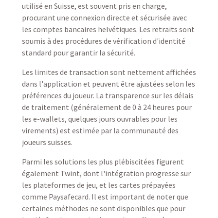
utilisé en Suisse, est souvent pris en charge,
procurant une connexion directe et sécurisée avec
les comptes bancaires helvétiques. Les retraits sont
soumis à des procédures de vérification d'identité
standard pour garantir la sécurité.
Les limites de transaction sont nettement affichées
dans l'application et peuvent être ajustées selon les
préférences du joueur. La transparence sur les délais
de traitement (généralement de 0 à 24 heures pour
les e-wallets, quelques jours ouvrables pour les
virements) est estimée par la communauté des
joueurs suisses.
Parmi les solutions les plus plébiscitées figurent
également Twint, dont l'intégration progresse sur
les plateformes de jeu, et les cartes prépayées
comme Paysafecard. Il est important de noter que
certaines méthodes ne sont disponibles que pour