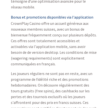
témoigne d'une optimisation avancée pour le
réseau mobile.
Bonus et promotions disponibles via l'application
CrownPlay Casino offre un accueil généreux aux
nouveaux membres suisses, avec un bonus de
bienvenue fréquemment conçu sur plusieurs dépôts.
Ces offres sont totalement accessibles et
activables via l'application mobile, sans avoir
besoin de de version desktop. Les conditions de mise
(wagering requirements) sont explicitement
communiquées en français.
Les joueurs réguliers ne sont pas en reste, avec un
programme de fidélité riche et des promotions
hebdomadaires. On découvre régulièrement des
tours gratuits (free spins), des cashbacks sur les
pertes et des tournois exclusifs où les joueurs
s'affrontent pour des prix en francs suisses. Ces