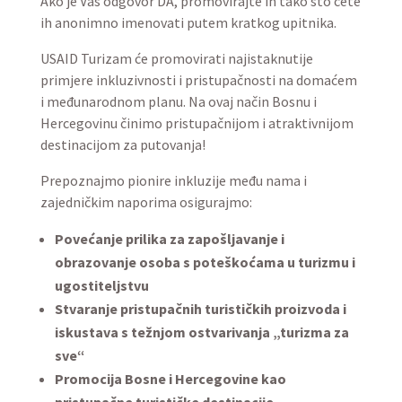
Ako je Vaš odgovor DA, promovirajte ih tako što ćete
ih anonimno imenovati putem kratkog upitnika.
USAID Turizam će promovirati najistaknutije
primjere inkluzivnosti i pristupačnosti na domaćem
i međunarodnom planu. Na ovaj način Bosnu i
Hercegovinu činimo pristupačnijom i atraktivnijom
destinacijom za putovanja!
Prepoznajmo pionire inkluzije među nama i
zajedničkim naporima osigurajmo:
Povećanje prilika za zapošljavanje i
obrazovanje osoba s poteškoćama u turizmu i
ugostiteljstvu
Stvaranje pristupačnih turističkih proizvoda i
iskustava s težnjom ostvarivanja „turizma za
sve“
Promocija Bosne i Hercegovine kao