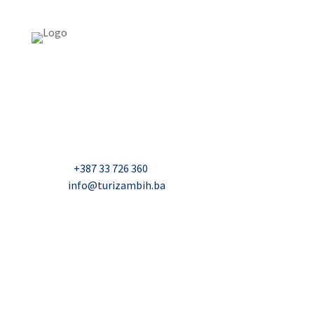
USAID Projekt razvoja održivog turizma u Bosni i
Hercegovini (Turizam)
Džavida Haverića 5, Sarajevo
Milana Tepića 5, Banja Luka
Nadbiskupa Čule 2, Mostar
Telefon:
+387 33 726 360
E-mail:
info@turizambih.ba
Inkluzivnost
Politika privatnosti
Kontakt