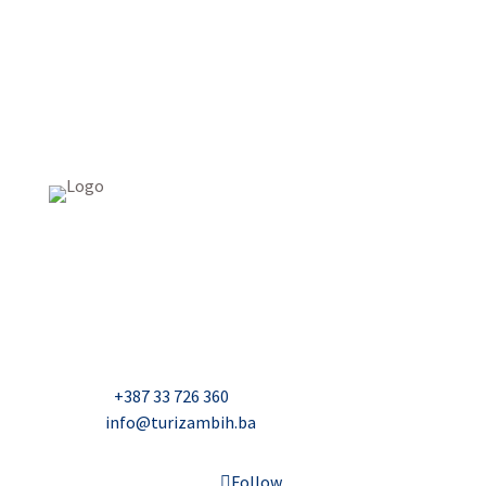
USAID Projekt razvoja održivog turizma u Bosni i
Hercegovini (Turizam)
Džavida Haverića 5, Sarajevo
Milana Tepića 5, Banja Luka
Nadbiskupa Čule 2, Mostar
Telefon:
+387 33 726 360
E-mail:
info@turizambih.ba
Follow