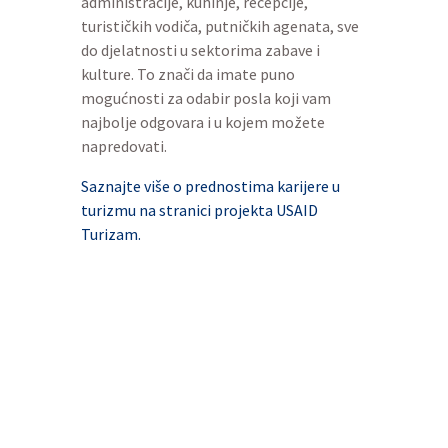
administracije, kuhinje, recepcije,
turističkih vodiča, putničkih agenata, sve
do djelatnosti u sektorima zabave i
kulture. To znači da imate puno
mogućnosti za odabir posla koji vam
najbolje odgovara i u kojem možete
napredovati.
Saznajte više o prednostima karijere u
turizmu na stranici projekta USAID
Turizam.
Turizam Academy:
najvažniji resurs za