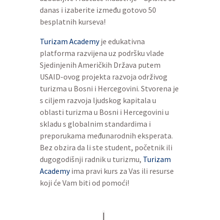
danas i izaberite između gotovo 50
besplatnih kurseva!
Turizam Academy
je edukativna
platforma razvijena uz podršku vlade
Sjedinjenih Američkih Država putem
USAID-ovog projekta razvoja održivog
turizma u Bosni i Hercegovini. Stvorena je
s ciljem razvoja ljudskog kapitala u
oblasti turizma u Bosni i Hercegovini u
skladu s globalnim standardima i
preporukama međunarodnih eksperata.
Bez obzira da li ste student, početnik ili
dugogodišnji radnik u turizmu,
Turizam
Academy
ima pravi kurs za Vas ili resurse
koji će Vam biti od pomoći!