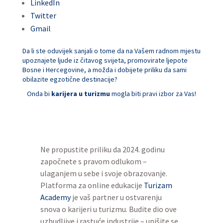
LinkedIn
Twitter
Gmail
Da li ste oduvijek sanjali o tome da na Vašem radnom mjestu
upoznajete ljude iz čitavog svijeta, promovirate ljepote
Bosne i Hercegovine, a možda i dobijete priliku da sami
obilazite egzotične destinacije?
Onda bi
karijera u turizmu
mogla biti pravi izbor za Vas!
Ne propustite priliku da 2024. godinu
započnete s pravom odlukom –
ulaganjem u sebe i svoje obrazovanje.
Platforma za online edukacije
Turizam
Academy
je vaš partner u ostvarenju
snova o karijeri u turizmu. Budite dio ove
uzbudljive i rastuće industrije – upišite se