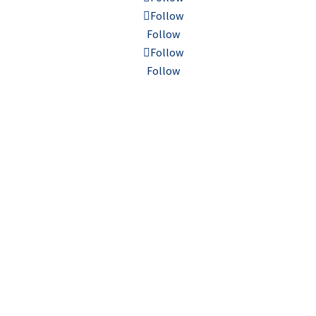
Follow
Follow
Follow
Follow
Inkluzivnost
Politika privatnosti
Kontakt
© 2023, Turizambih.ba. All right reserved.