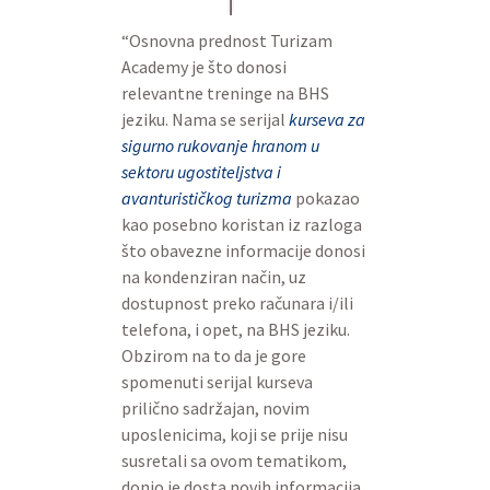
“Osnovna prednost Turizam
Academy je što donosi
relevantne treninge na BHS
jeziku. Nama se serijal
kurseva za
sigurno rukovanje hranom u
sektoru ugostiteljstva i
avanturističkog turizma
pokazao
kao posebno koristan iz razloga
što obavezne informacije donosi
na kondenziran način, uz
dostupnost preko računara i/ili
telefona, i opet, na BHS jeziku.
Obzirom na to da je gore
spomenuti serijal kurseva
prilično sadržajan, novim
uposlenicima, koji se prije nisu
susretali sa ovom tematikom,
donio je dosta novih informacija,