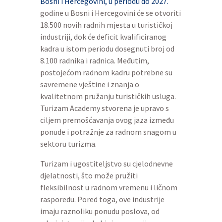
Bosni i Hercegovini, u periodu do 2027.
godine u Bosni i Hercegovini će se otvoriti
18.500 novih radnih mjesta u turističkoj
industriji, dok će deficit kvalificiranog
kadra u istom periodu dosegnuti broj od
8.100 radnika i radnica. Međutim,
postojećom radnom kadru potrebne su
savremene vještine i znanja o
kvalitetnom pružanju turističkih usluga.
Turizam Academy stvorena je upravo s
ciljem premošćavanja ovog jaza između
ponude i potražnje za radnom snagom u
sektoru turizma.
Turizam i ugostiteljstvo su cjelodnevne
djelatnosti, što može pružiti
fleksibilnost u radnom vremenu i ličnom
rasporedu. Pored toga, ove industrije
imaju raznoliku ponudu poslova, od