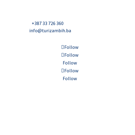
Džavida Haverića 5, Sarajevo
Milana Tepića 5, Banja Luka
Nadbiskupa Čule 2, Mostar
Telefon:
+387 33 726 360
E-mail:
info@turizambih.ba
Follow
Follow
Follow
Follow
Follow
Inkluzivnost
Politika privatnosti
Kontakt