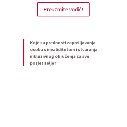
Preuzmite vodič!
Koje su prednosti
zapošljavanja
osoba s invaliditetom i stvaranja
inkluzivnog
okruženja
za sve
posjetitelje?
Osobe s invaliditetom mogu
imati različite izazove, koji
zahtijevaju da im se pruži