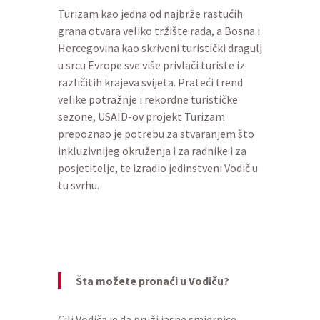
Turizam kao jedna od najbrže rastućih
grana otvara veliko tržište rada, a Bosna i
Hercegovina kao skriveni turistički dragulj
u srcu Evrope sve više privlači turiste iz
različitih krajeva svijeta. Prateći trend
velike potražnje i rekordne turističke
sezone, USAID-ov projekt Turizam
prepoznao je potrebu za stvaranjem što
inkluzivnijeg okruženja i za radnike i za
posjetitelje, te izradio jedinstveni Vodič u
tu svrhu.
Šta možete pronaći u Vodiču?
Cilj Vodiča je da pruži jasne smjernice