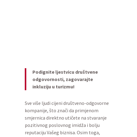
radnom mjestu može
unaprijediti organizacijsko
zdravlje kompanije u kojoj
rade.
Podignite ljestvicu društvene
odgovornosti, zagovarajte
inkluziju u turizmu!
Sve više ljudi cijeni društveno-odgovorne
kompanije, što znači da primjenom
smjernica direktno utičete na stvaranje
pozitivnog poslovnog imidža i bolju
reputaciju Vašeg biznisa. Osim toga,