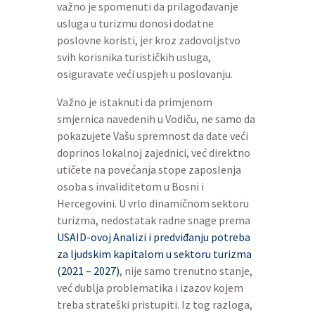
važno je spomenuti da prilagođavanje
usluga u turizmu donosi dodatne
poslovne koristi, jer kroz zadovoljstvo
svih korisnika turističkih usluga,
osiguravate veći uspjeh u poslovanju.
Važno je istaknuti da primjenom
smjernica navedenih u Vodiču, ne samo da
pokazujete Vašu spremnost da date veći
doprinos lokalnoj zajednici, već direktno
utičete na povećanja stope zaposlenja
osoba s invaliditetom u Bosni i
Hercegovini. U vrlo dinamičnom sektoru
turizma, nedostatak radne snage prema
USAID-ovoj Analizi i predviđanju potreba
za ljudskim kapitalom u sektoru turizma
(2021 – 2027)
, nije samo trenutno stanje,
već dublja problematika i izazov kojem
treba strateški pristupiti. Iz tog razloga,