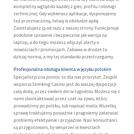
kompletny wgląd do każdej z gier, profilu i obsługi
technicznej. Gdy wybierasz aplikacje, dysponujemy
też przeznaczoną, łatwą w obsłudze apkę.
Zainstalujesz ją od razu z naszej strony. Funkcjonuje
podobnie sprawnie i bezpiecznie jak wersja na
laptop, a do tego możesz włączyć alerty o
nowościach i promocjach. Zabawa w drodze to
dzisiaj norma, a my tej standardu przestrzegamy.
Profesjonalna obsługa klienta w języku polskim
Specjalistyczna pomoc to dla nas priorytet. Zespół
wsparcia Slimking Casino jest do waszej dyspozycji
całą dobę, przez siedem dni w tygodniu. Możesz się z
nami skontaktować przez czat na żywo, który
prowadzimy po polsku, lub napisać maila. Wszelką
sprawę traktujemy poważnie i pragniemy załatwiać
problemy efektywnie i przyjaźnie. Nasi konsultanci
są przygotowani, by wesprzeć w kwestiach