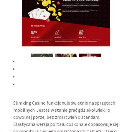
Slimking Casino funkcjonuje świetnie na sprzętach
mobilnych. Jesteś w stanie grać gdziekolwiek i o
dowolnej porze, bez zmartwień o standard.
Elastyczna wersja portalu doskonale dopasowuje się
do monitora twojego smartfona czy tabletu. Daje ci