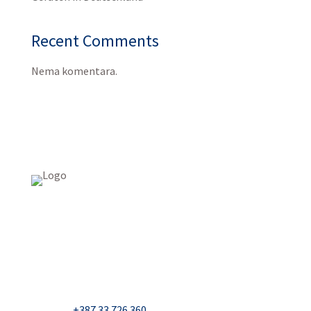
Recent Comments
Nema komentara.
USAID Projekt razvoja održivog turizma u Bosni i
Hercegovini (Turizam)
Džavida Haverića 5, Sarajevo
Milana Tepića 5, Banja Luka
Nadbiskupa Čule 2, Mostar
Telefon:
+387 33 726 360