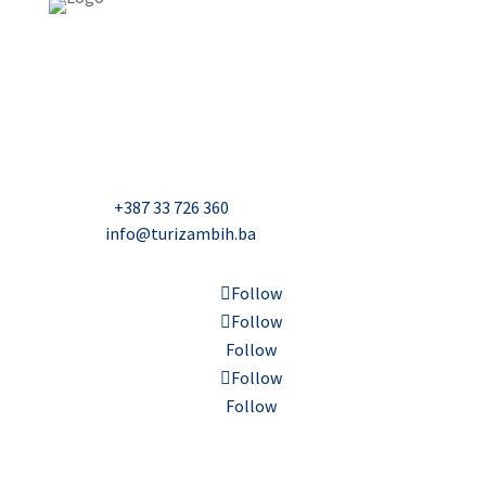
USAID Projekt razvoja održivog turizma u Bosni i
Hercegovini (Turizam)
Džavida Haverića 5, Sarajevo
Milana Tepića 5, Banja Luka
Nadbiskupa Čule 2, Mostar
Telefon:
+387 33 726 360
E-mail:
info@turizambih.ba
Follow
Follow
Follow
Follow
Follow