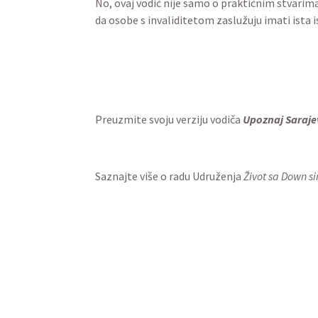
s invaliditetom mogu predstavljati je
u svemu što Grad Sarajevo nudi.
Vodič
Upoznaj Sarajevo
omogućuje ist
znajući da će vaše potrebe biti zadovo
uspomene koje će trajati cijeli život.
No, ovaj vodič nije samo o praktičnim 
šaljemo poruku svijetu da osobe s inva
društvo.
Preuzmite svoju verziju vodiča
Upozn