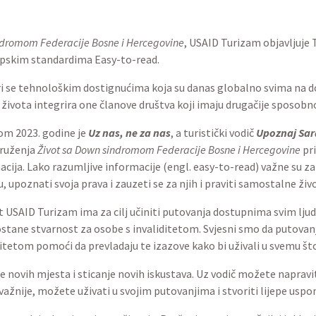
a Down sindromom Federacije Bosne i Hercegovine
, USAID Tur
uristički vodič, izrađen prema europskim standardima Easy-to
va ne mjeri se tehnološkim dostignućima koja su danas globa
 to društvo čini da u svaki segment života integrira one član
 sindromom 2023. godine je
Uz nas, ne za nas
, a turistički 
gačijim sposobnostima. Aktivisti Udruženja
Život sa Down sin
li sadržaj po europskim standardima za izradu lako razumljivih
 su za osobe s intelektualnim teškoćama, kako bi mogli: nauči
ih i praviti samostalne životne izbore.
 projekat USAID Turizam ima za cilj učiniti putovanja dostu
nja i predani smo tome da to postane stvarnost za osobe s in