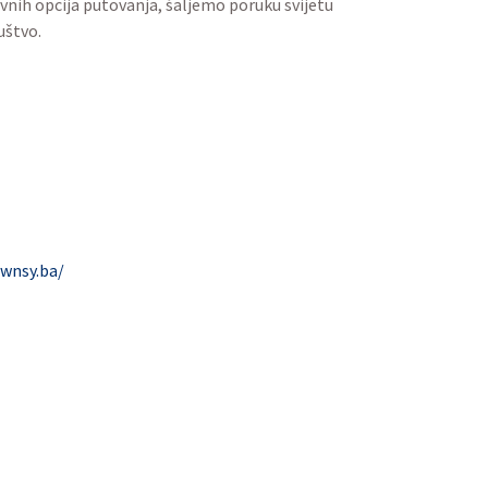
prevladaju te izazove kako bi uživali
možete napraviti svoj plan puta,
svojim putovanjima i stvoriti lijepe
čnih i inkluzivnih opcija putovanja,
mo prepreke i stvaramo inkluzivnije