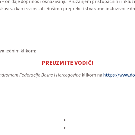
dinstvene izazove i želimo osobama sa invalitetom pomoći da 
raživanje novih mjesta i sticanje novih iskustava. Uz vodič 
ljene na svakom koraku. I što je najvažnije, možete uživati u 
stvarima – on daje doprinos i osnaživanju. Pružanjem pristupa
liditetom zaslužuju imati ista iskustva kao i svi ostali. Ruši
aj Sarajevo
jednim klikom: