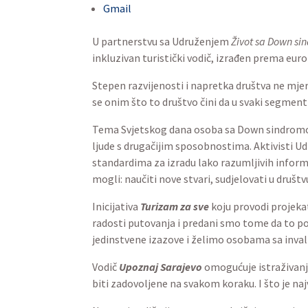
U partnerstvu sa Udruženjem
Život s
Sarajevo – pristupačan i inkluzivan t
Stepen razvijenosti i napretka društ
razvijenosti društva mjeri se onim što
sposobnosti.
Tema Svjetskog dana osoba sa Down
osmišljen i prilagođen za ljude s dru
Hercegovine
pripremili su i prilagodi
informacije (engl. easy-to-read) važne
upoznati svoja prava i zauzeti se za nj
Inicijativa
Turizam za sve
koju provodi
imati priliku iskusiti radosti putova