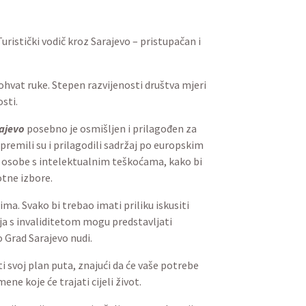
izam objavljuje Turistički vodič kroz
-read.
lno svima na dohvat ruke. Stepen
ove društva koji imaju drugačije
vodič
Upoznaj Sarajevo
posebno je
dromom Federacije Bosne i
 informacija. Lako razumljive
ti nove stvari, sudjelovati u društvu,
pnima svim ljudima. Svako bi trebao
validitetom. Svjesni smo da putovanja