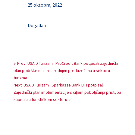
25 oktobra, 2022
Događaji
←
Prev: USAID Turizam i ProCredit Bank potpisali zajednički
plan podrške malim i srednjim preduzećima u sektoru
turizma
Next: USAID Turizam i Sparkasse Bank BiH potpisali
Zajednički plan implementacije s ciljem poboljšanja pristupa
kapitalu u turističkom sektoru
→