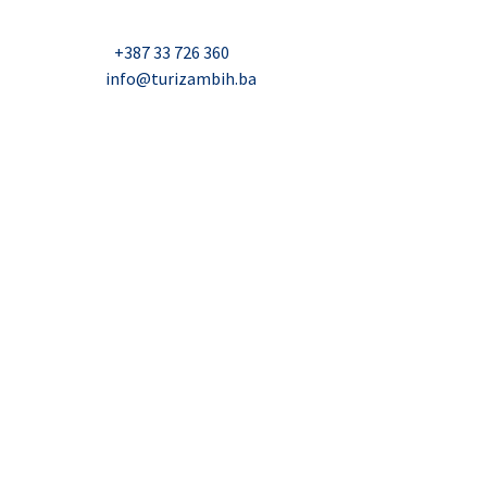
Milana Tepića 5, Banja Luka
Nadbiskupa Čule 2, Mostar
Telefon:
+387 33 726 360
E-mail:
info@turizambih.ba
Inkluzivnost
Politika privatnosti
Kontakt
© 2023, Turizambih.ba. All right reserved.