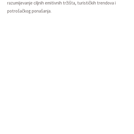
razumijevanje ciljnih emitivnih tržišta, turističkih trendova i
potrošačkog ponašanja.
Online platforma za učenje Turizam Academy, koju je
razvio USAID Turizam, u saradnji s francuskom
platformom Tutoreca,...