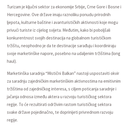
Turizam je ključni sektor za ekonomije Srbije, Crne Gore i Bosne i
Hercegovine. Ove države imaju raznoliku ponudu prirodnih
ljepota, kulturne baštine i avanturističkih aktivnosti koje mogu
privući turiste iz cijelog svijeta. Međutim, kako bi poboljšali
konkurentnost svojih destinacija na globalnom turističkom
tržištu, neophodno je da te destinacije sarađuju i koordiniraju
svoje marketinške napore, posebno na udaljenim tržištima (long
haul).
Marketinška saradnja “Mistični Balkan” nastoji uspostaviti okvir
za saradnju zajedničkim marketinškim aktivnostima na emitivnim
tržištima od zajedničkog interesa, s ciljem poticanja saradnje i
jačanja odnosa između aktera u razvoju turističkog sektora
regije. To će rezultirati održivim rastom turističkog sektora
svake države pojedinačno, te doprinijeti privrednom razvoju
regije.