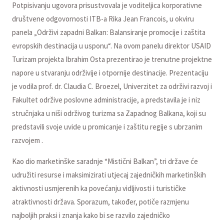
Potpisivanju ugovora prisustvovala je voditeljica korporativne
društvene odgovornosti ITB-a Rika Jean Francois, u okviru
panela „Održivi zapadni Balkan: Balansiranje promocije i zaštita
evropskih destinacija u usponu“. Na ovom panelu direktor USAID
Turizam projekta Ibrahim Osta prezentirao je trenutne projektne
napore u stvaranju održivije i otpornije destinacije. Prezentaciju
je vodila prof. dr. Claudia C. Broezel, Univerzitet za održivi razvoj i
Fakultet održive poslovne administracije, a predstavila je i niz
stručnjaka u niši održivog turizma sa Zapadnog Balkana, koji su
predstavili svoje uvide u promicanje i zaštitu regije s ubrzanim
razvojem .
Kao dio marketinške saradnje “Mistični Balkan”, tri države će
udružiti resurse i maksimizirati utjecaj zajedničkih marketinških
aktivnosti usmjerenih ka povećanju vidljivosti i turističke
atraktivnosti država. Sporazum, također, potiče razmjenu
najboljih praksi i znanja kako bi se razvilo zajedničko