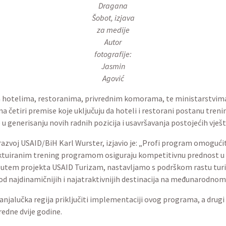
Dragana
Šobot, izjava
za medije
Autor
fotografije:
Jasmin
Agović
ćim hotelima, restoranima, privrednim komorama, te ministarstvi
četiri premise koje uključuju da hoteli i restorani postanu trenin
 u generisanju novih radnih pozicija i usavršavanja postojećih vješ
azvoj USAID/BiH Karl Wurster, izjavio je: „Profi program omogući
ktuiranim trening programom osiguraju kompetitivnu prednost u 
putem projekta USAID Turizam, nastavljamo s podrškom rastu turist
od najdinamičnijih i najatraktivnijih destinacija na međunarodnom
jalučka regija priključiti implementaciji ovog programa, a drugi t
redne dvije godine.