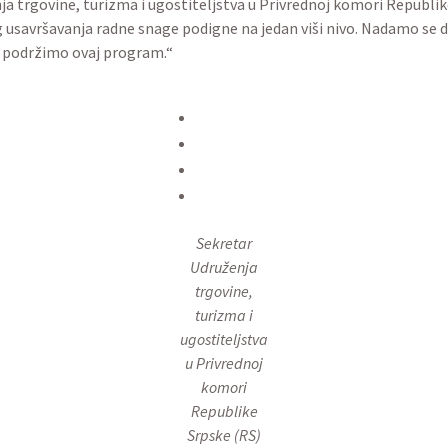
a trgovine, turizma i ugostiteljstva u Privrednoj komori Republik
og usavršavanja radne snage podigne na jedan viši nivo. Nadamo s
da podržimo ovaj program.“
Sekretar
Udruženja
trgovine,
turizma i
ugostiteljstva
u Privrednoj
komori
Republike
Srpske (RS)