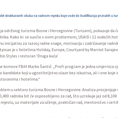
l struktuiranih obuka na radnom mjestu koje vode do kvalifikacija priznatih u tur
oja održivog turizma Bosne i Hercegovine (Turizam), pokazuje da će
nika. Kako bi se suočio s ovim problemom, USAID i 11 vodećih hotel
u inicijativu za razvoj radne snage, motivaciju i zadržavanje radn
isao je s hotelima Holiday, Europe, Courtyard by Marriot Sarajev
bis Styles i restoran ‘Druga kuća’.
e komore FBiH Marko Šantić: „Profi program je jedna smjernica c
o kandidate koji u ugostiteljstvo ulaze bez iskustva, ali i one koje 
estoranima i hotelima.“
lem u sektoru turizma Bosne i Hercegovine. Analiza procjenjuje d
,400 radnika bit će osposobljeno za rad, što uzrokuje jaz od 8,100
stu, uz materijale za učenje, praktičan rad, mentorstvo i certifik