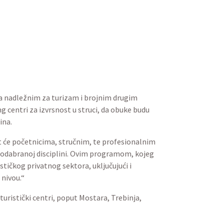
ma nadležnim za turizam i brojnim drugim
g centri za izvrsnost u struci, da obuke budu
tina.
t će početnicima, stručnim, te profesionalnim
odabranoj disciplini. Ovim programom, kojeg
ičkog privatnog sektora, uključujući i
 nivou.“
uristički centri, poput Mostara, Trebinja,