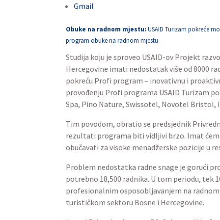
Gmail
Obuke na radnom mjestu:
USAID Turizam pokreće mode
program obuke na radnom mjestu
Studija koju je sproveo USAID-ov Projekt razv
Hercegovine imati nedostatak više od 8000 rad
pokreću Profi program – inovativnu i proaktivn
provođenju Profi programa USAID Turizam potp
Spa, Pino Nature, Swissotel, Novotel Bristol, I
Tim povodom, obratio se predsjednik Privredn
rezultati programa biti vidljivi brzo. Imat ćem
obučavati za visoke menadžerske pozicije u r
Problem nedostatka radne snage je gorući prob
potrebno 18,500 radnika. U tom periodu, tek 10
profesionalnim osposobljavanjem na radnom mje
turističkom sektoru Bosne i Hercegovine.