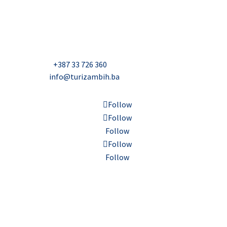
Hercegovini (Turizam)
Džavida Haverića 5, Sarajevo
Milana Tepića 5, Banja Luka
Nadbiskupa Čule 2, Mostar
Telefon:
+387 33 726 360
E-mail:
info@turizambih.ba
Follow
Follow
Follow
Follow
Follow
Inkluzivnost
Politika privatnosti
Kontakt