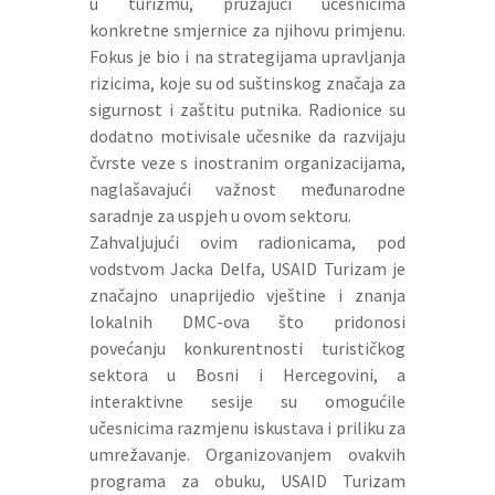
u turizmu, pružajući učesnicima
konkretne smjernice za njihovu primjenu.
Fokus je bio i na strategijama upravljanja
rizicima, koje su od suštinskog značaja za
sigurnost i zaštitu putnika. Radionice su
dodatno motivisale učesnike da razvijaju
čvrste veze s inostranim organizacijama,
naglašavajući važnost međunarodne
saradnje za uspjeh u ovom sektoru.
Zahvaljujući ovim radionicama, pod
vodstvom Jacka Delfa, USAID Turizam je
značajno unaprijedio vještine i znanja
lokalnih DMC-ova što pridonosi
povećanju konkurentnosti turističkog
sektora u Bosni i Hercegovini, a
interaktivne sesije su omogućile
učesnicima razmjenu iskustava i priliku za
umrežavanje. Organizovanjem ovakvih
programa za obuku, USAID Turizam