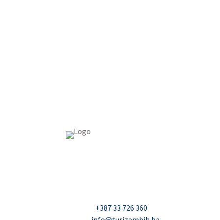
USAID Projekt razvoja održivog turizma u Bosn
Džavida Haverića 5, Sarajevo
Milana Tepića 5, Banja Luka
Nadbiskupa Čule 2, Mostar
Telefon:
+387 33 726 360
E-mail:
info@turizambih.ba