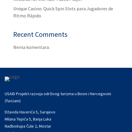
Unique Casino: Quick Spin Slots para Jugadores de
Ritmo Rápido
Recent Comments
Nema komentara.
USAID Projekt razvoja održivog turizma u Bosni i Hercegovini
(Turizam)
Džavida Haverića 5, Sarajevo
Milana Tepića 5, Banja Luka
Nadbiskupa Čule 2, Mostar