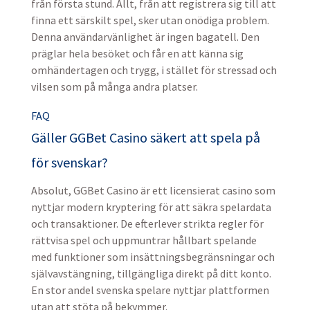
från första stund. Allt, från att registrera sig till att
finna ett särskilt spel, sker utan onödiga problem.
Denna användarvänlighet är ingen bagatell. Den
präglar hela besöket och får en att känna sig
omhändertagen och trygg, i stället för stressad och
vilsen som på många andra platser.
FAQ
Gäller GGBet Casino säkert att spela på
för svenskar?
Absolut, GGBet Casino är ett licensierat casino som
nyttjar modern kryptering för att säkra spelardata
och transaktioner. De efterlever strikta regler för
rättvisa spel och uppmuntrar hållbart spelande
med funktioner som insättningsbegränsningar och
självavstängning, tillgängliga direkt på ditt konto.
En stor andel svenska spelare nyttjar plattformen
utan att stöta på bekymmer.