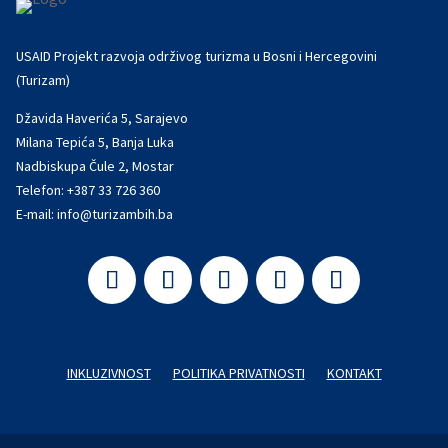
USAID Projekt razvoja održivog turizma u Bosni i Hercegovini
(Turizam)
Džavida Haverića 5, Sarajevo
Milana Tepića 5, Banja Luka
Nadbiskupa Čule 2, Mostar
Telefon:
+387 33 726 360
E-mail:
info@turizambih.ba
INKLUZIVNOST
POLITIKA PRIVATNOSTI
KONTAKT