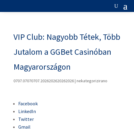
VIP Club: Nagyobb Tétek, Több
Jutalom a GGBet Casinóban
Magyarországon
0707.07070707.2026202620262026
|
nekategorizirano
Facebook
LinkedIn
Twitter
Gmail