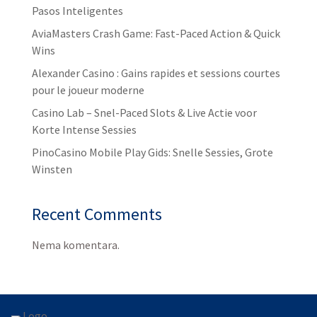
Pasos Inteligentes
AviaMasters Crash Game: Fast‑Paced Action & Quick
Wins
Alexander Casino : Gains rapides et sessions courtes
pour le joueur moderne
Casino Lab – Snel‑Paced Slots & Live Actie voor
Korte Intense Sessies
PinoCasino Mobile Play Gids: Snelle Sessies, Grote
Winsten
Recent Comments
Nema komentara.