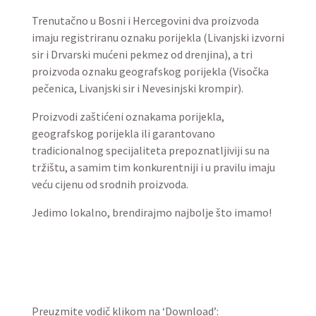
Trenutačno u Bosni i Hercegovini dva proizvoda
imaju registriranu oznaku porijekla (Livanjski izvorni
sir i Drvarski mućeni pekmez od drenjina), a tri
proizvoda oznaku geografskog porijekla (Visočka
pečenica, Livanjski sir i Nevesinjski krompir).
Proizvodi zaštićeni oznakama porijekla,
geografskog porijekla ili garantovano
tradicionalnog specijaliteta prepoznatljiviji su na
tržištu, a samim tim konkurentniji i u pravilu imaju
veću cijenu od srodnih proizvoda.
Jedimo lokalno, brendirajmo najbolje što imamo!
Preuzmite vodič klikom na ‘Download’: