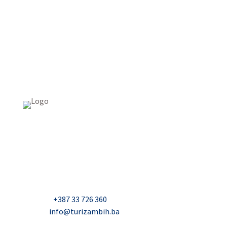
USAID Projekt razvoja održivog turizma u Bosni i
Hercegovini (Turizam)
Džavida Haverića 5, Sarajevo
Milana Tepića 5, Banja Luka
Nadbiskupa Čule 2, Mostar
Telefon:
+387 33 726 360
E-mail:
info@turizambih.ba