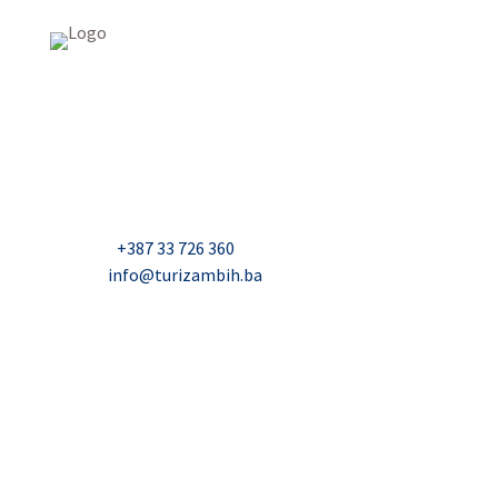
USAID Projekt razvoja održivog turizma u Bosni i
Hercegovini (Turizam)
Džavida Haverića 5, Sarajevo
Milana Tepića 5, Banja Luka
Nadbiskupa Čule 2, Mostar
Telefon:
+387 33 726 360
E-mail:
info@turizambih.ba
Inkluzivnost
Politika privatnosti
Kontakt