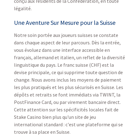
conçu aux résidents de la Confédération, en toute
légalité.
Une Aventure Sur Mesure pour la Suisse
Notre soin portée aux joueurs suisses se constate
dans chaque aspect de leur parcours. Dès la entrée,
vous évoluez dans une interface accessible en
français, allemand et italien, un reflet de la diversité
linguistique du pays. Le franc suisse (CHF) est la
devise principale, ce qui supprime toute question de
change. Nous avons inclus les moyens de paiement
les plus pratiqués et les plus sécurisés en Suisse. Les
dépôts et retraits se font immédiats via TWINT, la
PostFinance Card, ou par virement bancaire direct.
Cette attention sur les spécificités locales fait de
Stake Casino bien plus qu'un site de jeu
international standard : c'est une plateforme qui se
trouve à sa place en Suisse.