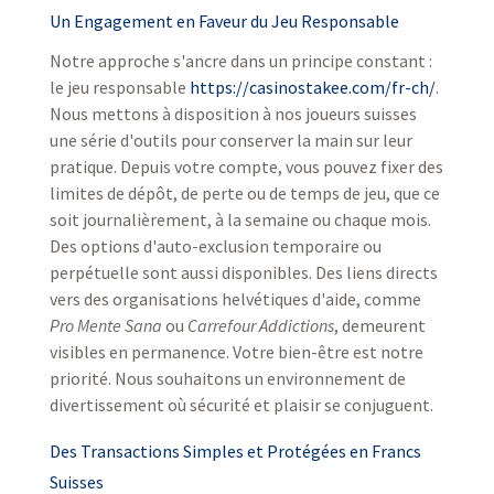
Un Engagement en Faveur du Jeu Responsable
Notre approche s'ancre dans un principe constant :
le jeu responsable
https://casinostakee.com/fr-ch/
.
Nous mettons à disposition à nos joueurs suisses
une série d'outils pour conserver la main sur leur
pratique. Depuis votre compte, vous pouvez fixer des
limites de dépôt, de perte ou de temps de jeu, que ce
soit journalièrement, à la semaine ou chaque mois.
Des options d'auto-exclusion temporaire ou
perpétuelle sont aussi disponibles. Des liens directs
vers des organisations helvétiques d'aide, comme
Pro Mente Sana
ou
Carrefour Addictions
, demeurent
visibles en permanence. Votre bien-être est notre
priorité. Nous souhaitons un environnement de
divertissement où sécurité et plaisir se conjuguent.
Des Transactions Simples et Protégées en Francs
Suisses