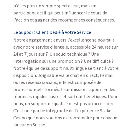
n'êtes plus un simple spectateur, mais un
participant actif qui peut influencer le cours de
l'action et gagner des récompenses conséquentes.
Le Support Client Dédié à Votre Service
Notre engagement envers l'excellence se poursuit
avec notre service clientèle, accessible 24 heures sur
24 et 7 jours sur 7. Un souci technique ? Une
interrogation sur une promotion ? Une difficulté ?
Notre équipe de support multilingue se tient à votre
disposition. Joignable via le chat en direct, l’email
ou les réseaux sociaux, elle est composée de
professionnels formés. Leur mission : apporter des
réponses rapides, justes et surtout bénéfiques. Pour
nous, un support de qualité n'est pas un accessoire.
C'est une partie intégrante de l'expérience Stake
Casino que nous voulons extraordinaire pour chaque
joueur en Suisse.