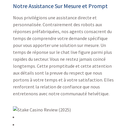
Notre Assistance Sur Mesure et Prompt
Nous privilégions une assistance directe et
personnalisée. Contrairement des robots aux
réponses préfabriquées, nos agents consacrent du
temps de comprendre votre demande spécifique
pour vous apporter une solution sur mesure. Un
temps de réponse sur le chat live figure parmi plus
rapides du secteur. Vous ne restez jamais coincé
longtemps. Cette promptitude et cette attention
aux détails sont la preuve du respect que nous
portons à votre temps et à votre satisfaction. Elles
renforcent la relation de confiance que nous
entretenons avec notre communauté helvétique.