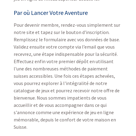
Par où Lancer Votre Aventure
Pour devenir membre, rendez-vous simplement sur
notre site et tapez sur le bouton d'inscription.
Remplissez le formulaire avec vos données de base.
Validez ensuite votre compte via l’email que vous
recevrez, une étape indispensable pour la sécurité.
Effectuez enfin votre premier dépôt en utilisant
l'une des nombreuses méthodes de paiement
suisses accessibles. Une fois ces étapes achevées,
vous pourrez explorer à l'intégralité de notre
catalogue de jeux et pourrez recevoir notre offre de
bienvenue. Nous sommes impatients de vous
accueillir et de vous accompagner dans ce qui
s'annonce comme une expérience de jeu en ligne
mémorable, depuis le confort de votre maison en
Suisse.