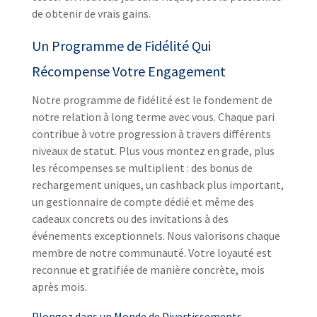
de obtenir de vrais gains.
Un Programme de Fidélité Qui
Récompense Votre Engagement
Notre programme de fidélité est le fondement de
notre relation à long terme avec vous. Chaque pari
contribue à votre progression à travers différents
niveaux de statut. Plus vous montez en grade, plus
les récompenses se multiplient : des bonus de
rechargement uniques, un cashback plus important,
un gestionnaire de compte dédié et même des
cadeaux concrets ou des invitations à des
événements exceptionnels. Nous valorisons chaque
membre de notre communauté. Votre loyauté est
reconnue et gratifiée de manière concrète, mois
après mois.
Plongez dans un Monde de Divertissements