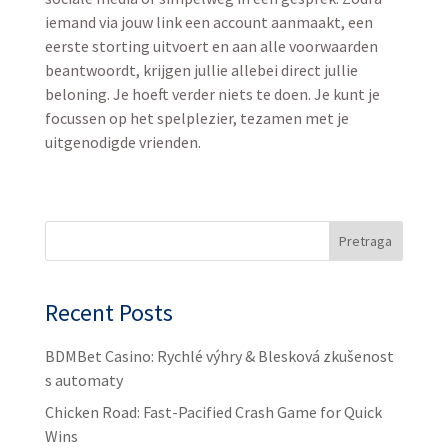
iemand via jouw link een account aanmaakt, een
eerste storting uitvoert en aan alle voorwaarden
beantwoordt, krijgen jullie allebei direct jullie
beloning. Je hoeft verder niets te doen. Je kunt je
focussen op het spelplezier, tezamen met je
uitgenodigde vrienden.
Pretraga
Recent Posts
BDMBet Casino: Rychlé výhry & Blesková zkušenost
s automaty
Chicken Road: Fast‑Pacified Crash Game for Quick
Wins