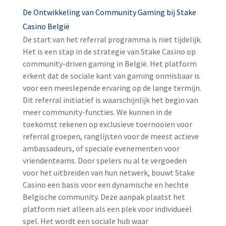
De Ontwikkeling van Community Gaming bij Stake
Casino België
De start van het referral programma is niet tijdelijk.
Het is een stap in de strategie van Stake Casino op
community-driven gaming in België. Het platform
erkent dat de sociale kant van gaming onmisbaar is
voor een meeslepende ervaring op de lange termijn.
Dit referral initiatief is waarschijnlijk het begin van
meer community-functies. We kunnen in de
toekomst rekenen op exclusieve toernooien voor
referral groepen, ranglijsten voor de meest actieve
ambassadeurs, of speciale evenementen voor
vriendenteams. Door spelers nu al te vergoeden
voor het uitbreiden van hun netwerk, bouwt Stake
Casino een basis voor een dynamische en hechte
Belgische community. Deze aanpak plaatst het
platform niet alleen als een plek voor individueel
spel. Het wordt een sociale hub waar