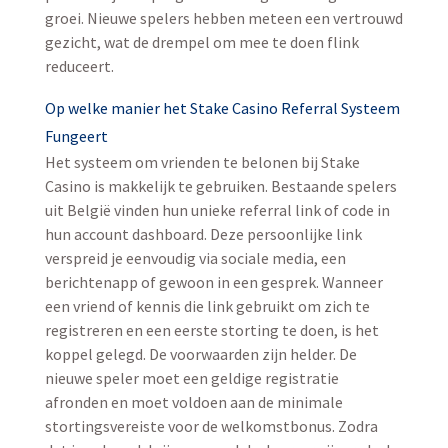
groei. Nieuwe spelers hebben meteen een vertrouwd
gezicht, wat de drempel om mee te doen flink
reduceert.
Op welke manier het Stake Casino Referral Systeem
Fungeert
Het systeem om vrienden te belonen bij Stake
Casino is makkelijk te gebruiken. Bestaande spelers
uit België vinden hun unieke referral link of code in
hun account dashboard. Deze persoonlijke link
verspreid je eenvoudig via sociale media, een
berichtenapp of gewoon in een gesprek. Wanneer
een vriend of kennis die link gebruikt om zich te
registreren en een eerste storting te doen, is het
koppel gelegd. De voorwaarden zijn helder. De
nieuwe speler moet een geldige registratie
afronden en moet voldoen aan de minimale
stortingsvereiste voor de welkomstbonus. Zodra