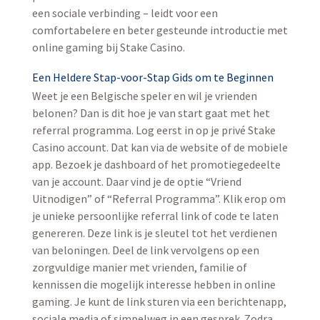
een sociale verbinding – leidt voor een
comfortabelere en beter gesteunde introductie met
online gaming bij Stake Casino.
Een Heldere Stap-voor-Stap Gids om te Beginnen
Weet je een Belgische speler en wil je vrienden
belonen? Dan is dit hoe je van start gaat met het
referral programma. Log eerst in op je privé Stake
Casino account. Dat kan via de website of de mobiele
app. Bezoek je dashboard of het promotiegedeelte
van je account. Daar vind je de optie “Vriend
Uitnodigen” of “Referral Programma”. Klik erop om
je unieke persoonlijke referral link of code te laten
genereren. Deze link is je sleutel tot het verdienen
van beloningen. Deel de link vervolgens op een
zorgvuldige manier met vrienden, familie of
kennissen die mogelijk interesse hebben in online
gaming. Je kunt de link sturen via een berichtenapp,
sociale media of simpelweg in een gesprek. Zodra