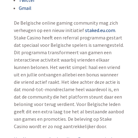
Twitter
Gmail
De Belgische online gaming community mag zich
verheugen op een nieuw initiatief
staked.eu.com
.
Stake Casino heeft een referral programma gestart
dat speciaal voor Belgische spelers is samengesteld.
Dit programma transformeert van gamen een
interactieve activiteit waarbij vrienden elkaar
kunnen belonen. Het werkt simpel: haal een vriend
uit en jullie ontvangen allebei een bonus wanneer
die vriend actief raakt. Het idee achter deze actie is
dat mond-tot-mondreclame heel waardevol is, en
dat de community die het platform steunt daar een
beloning voor terug verdient. Voor Belgische leden
geeft dit een extra laag toe het al bestaande aanbod
van games en promoties. De beleving op Stake
Casino wordt er zo nog aantrekkelijker door.