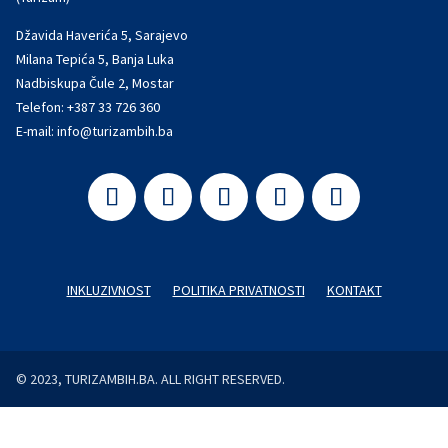
Džavida Haverića 5, Sarajevo
Milana Tepića 5, Banja Luka
Nadbiskupa Čule 2, Mostar
Telefon:
+387 33 726 360
E-mail:
info@turizambih.ba
INKLUZIVNOST
POLITIKA PRIVATNOSTI
KONTAKT
© 2023, TURIZAMBIH.BA. ALL RIGHT RESERVED.