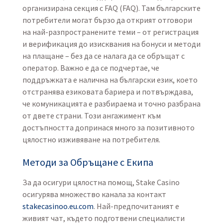
организирана секция с FAQ (FAQ). Там българските
потребители могат бързо да открият отговори
на най-разпространените теми – от регистрация
и верификация до изисквания на бонуси и методи
на плащане – без да се налага да се обръщат с
оператор. Важно е да се подчертае, че
поддръжката е налична на български език, което
отстранява езиковата бариера и потвърждава,
че комуникацията е разбираема и точно разбрана
от двете страни. Този ангажимент към
достъпността допринася много за позитивното
цялостно изживяване на потребителя.
Методи за Обръщане с Екипа
За да осигури цялостна помощ, Stake Casino
осигурява множество канала за контакт
stakecasinoo.eu.com
. Най-предпочитаният е
живият чат, където подготвени специалисти