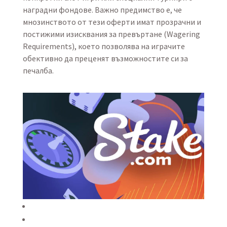
наградни фондове. Важно предимство е, че
мнозинството от тези оферти имат прозрачни и
постижими изисквания за превъртане (Wagering
Requirements), което позволява на играчите
обективно да преценят възможностите си за
печалба.