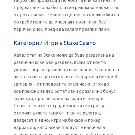
Предлагането на безплатен режим за множество
от ротативките е много ценно, позволявайки на
потребителите да опознаят нови игри без
паричен риск, преди да залагат реални пари.
Категории Игри в Stake Casino
Каталогът на Stake може да бъде разделена на
различни ключови раздела, всяка от които
удовлетворява различни изисквания. Основната
част е този на ротативките, съдържащ безброй
заглавия – от плодовите класически игри до
комплексни видео ротативки с различни бонус
функции, прогресивни награди и фичъри.
Почитателите на традиционните игри ще
открият цялата гама от игри на рулетка,
двадесет и едно, игри на бакара и покер
вариации, като всеки продукт е налична в
различни версии от различни разработчици и