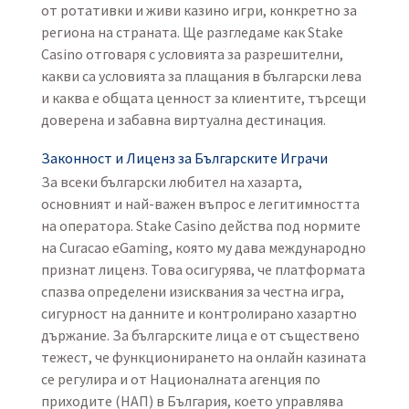
от ротативки и живи казино игри, конкретно за
региона на страната. Ще разгледаме как Stake
Casino отговаря с условията за разрешителни,
какви са условията за плащания в български лева
и каква е общата ценност за клиентите, търсещи
доверена и забавна виртуална дестинация.
Законност и Лиценз за Българските Играчи
За всеки български любител на хазарта,
основният и най-важен въпрос е легитимността
на оператора. Stake Casino действа под нормите
на Curacao eGaming, която му дава международно
признат лиценз. Това осигурява, че платформата
спазва определени изисквания за честна игра,
сигурност на данните и контролирано хазартно
държание. За българските лица е от съществено
тежест, че функционирането на онлайн казината
се регулира и от Националната агенция по
приходите (НАП) в България, което управлява