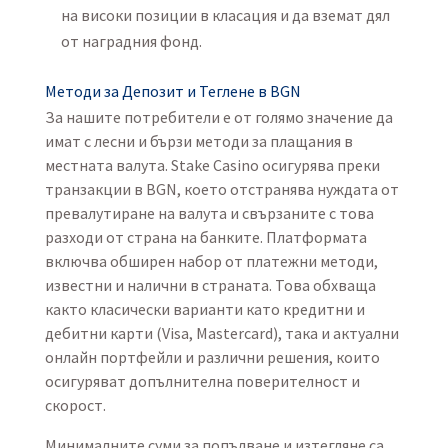
на високи позиции в класация и да вземат дял
от наградния фонд.
Методи за Депозит и Теглене в BGN
За нашите потребители е от голямо значение да
имат с лесни и бързи методи за плащания в
местната валута. Stake Casino осигурява преки
транзакции в BGN, което отстранява нуждата от
превалутиране на валута и свързаните с това
разходи от страна на банките. Платформата
включва обширен набор от платежни методи,
известни и налични в страната. Това обхваща
както класически варианти като кредитни и
дебитни карти (Visa, Mastercard), така и актуални
онлайн портфейли и различни решения, които
осигуряват допълнителна поверителност и
скорост.
Минималните суми за попълване и изтегляне са