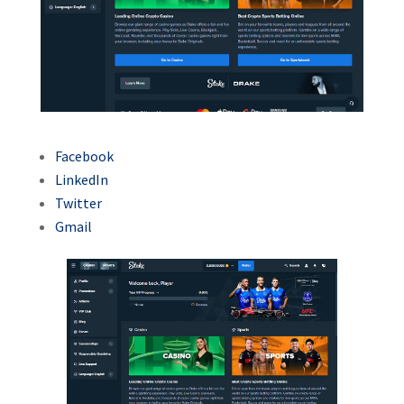
Facebook
LinkedIn
Twitter
Gmail