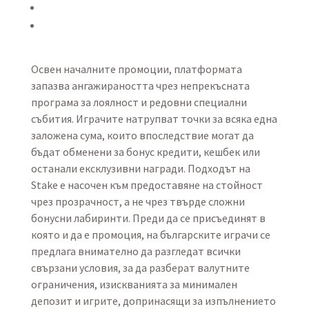
Освен началните промоции, платформата
запазва ангажираността чрез непрекъсната
програма за лоялност и редовни специални
събития. Играчите натрупват точки за всяка една
заложена сума, които впоследствие могат да
бъдат обменени за бонус кредити, кешбек или
останали ексклузивни награди. Подходът на
Stake е насочен към предоставяне на стойност
чрез прозрачност, а не чрез твърде сложни
бонусни лабиринти. Преди да се присъединят в
която и да е промоция, на българските играчи се
предлага внимателно да разгледат всички
свързани условия, за да разберат валутните
ограничения, изискванията за минимален
депозит и игрите, допринасящи за изпълнението