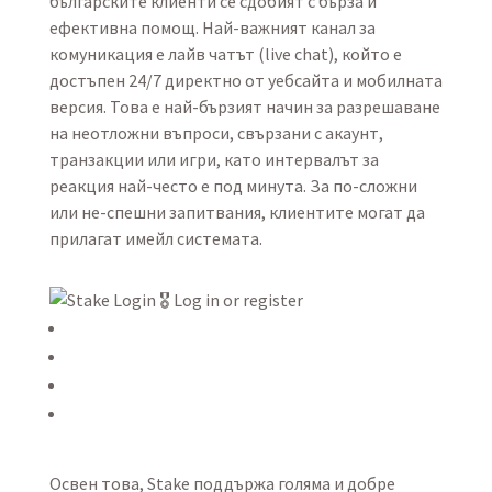
българските клиенти се сдобият с бърза и
ефективна помощ. Най-важният канал за
комуникация е лайв чатът (live chat), който е
достъпен 24/7 директно от уебсайта и мобилната
версия. Това е най-бързият начин за разрешаване
на неотложни въпроси, свързани с акаунт,
транзакции или игри, като интервалът за
реакция най-често е под минута. За по-сложни
или не-спешни запитвания, клиентите могат да
прилагат имейл системата.
Освен това, Stake поддържа голяма и добре