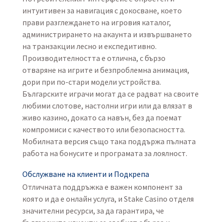
интуитивен за навигация с докосване, което
прави разглеждането на игровия каталог,
администрирането на акаунта и извършването
на транзакции лесно и експедитивно.
Производителността е отлична, с бързо
отваряне на игрите и безпроблемна анимация,
дори при по-стари модели устройства.
Българските играчи могат да се радват на своите
любими слотове, настолни игри или да влязат в
живо казино, докато са навън, без да поемат
компромиси с качеството или безопасността.
Мобилната версия също така поддържа пълната
работа на бонусите и програмата за лоялност.
Обслужване на клиенти и Подкрепа
Отличната поддръжка е важен компонент за
която и да е онлайн услуга, и Stake Casino отделя
значителни ресурси, за да гарантира, че