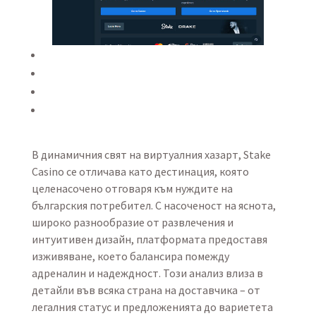
В динамичния свят на виртуалния хазарт, Stake
Casino се отличава като дестинация, която
целенасочено отговаря към нуждите на
българския потребител. С насоченост на яснота,
широко разнообразие от развлечения и
интуитивен дизайн, платформата предоставя
изживяване, което балансира помежду
адреналин и надеждност. Този анализ влиза в
детайли във всяка страна на доставчика – от
легалния статус и предложенията до вариетета