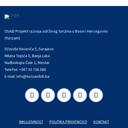
USAID Projekt razvoja održivog turizma u Bosni i Hercegovini
(Turizam)
Džavida Haverića 5, Sarajevo
Milana Tepića 5, Banja Luka
Nadbiskupa Čule 2, Mostar
Telefon:
+387 33 726 360
E-mail:
info@turizambih.ba
INKLUZIVNOST
POLITIKA PRIVATNOSTI
KONTAKT