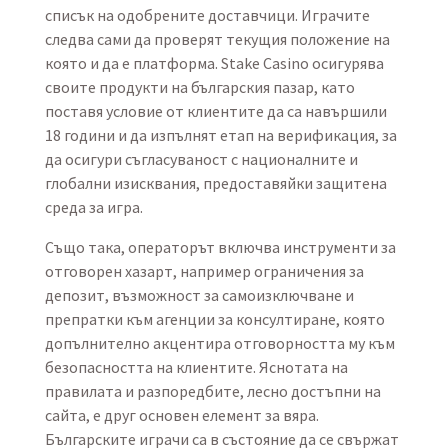
списък на одобрените доставчици. Играчите
следва сами да проверят текущия положение на
която и да е платформа. Stake Casino осигурява
своите продукти на българския пазар, като
поставя условие от клиентите да са навършили
18 години и да изпълнят етап на верификация, за
да осигури съгласуваност с националните и
глобални изисквания, предоставяйки защитена
среда за игра.
Също така, операторът включва инструменти за
отговорен хазарт, например ограничения за
депозит, възможност за самоизключване и
препратки към агенции за консултиране, която
допълнително акцентира отговорността му към
безопасността на клиентите. Яснотата на
правилата и разпоредбите, лесно достъпни на
сайта, е друг основен елемент за вяра.
Българските играчи са в състояние да се свържат