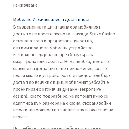
изживяване.
Мобилно Изживявание и Достъпност
В съвременната дигитална ера мобилният
достъп е не просто леснота, а нужда. Stake Casino
осъзнава това и предоставя цялостно,
оптимизирано за мобилни устройства
изживяване директно чрез браузъра на
смартфона или таблета. Няма необходимост от
сваляне на допълнително приложение, което
пести място в устройството и предоставя бърз
достъп до всички опции. Мобилният уебсайт е
проектиран с отзивчив дизайн (responsive
design), което подразбира, че автоматично се
адаптира към размера на екрана, съхранявайки
всички възможности за навигация и качество на
игрите.
Потребителският интерфейс е опростен и