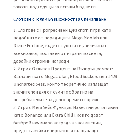
залози, подходящи за всички бюджети.
Слотове с Голям Възможност за Спечалване
Слотове с Прогресивен Джакпот: Игри като
подобните от поредиците Mega Moolah или
Divine Fortune, където сумата се увеличава с
всеки залог, поставен от играчи по света,
давайки огромни награди.
Игри с Отличен Процент на Възвръщаемост:
Заглавия като Mega Joker, Blood Suckers или 1429
Uncharted Seas, които теоретично изплащат
значителен дял от сумите обратно на
потребителите за дълго време от време.
Игри с Мега Уейс Функция: Известни ротативки
като Bonanza или Extra Chilli, които дават
безброй начина за награда на всеки спин,
предоставяйки енергично и вълнуващо