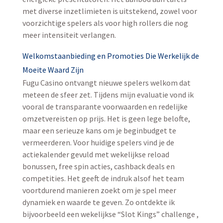
met diverse inzetlimieten is uitstekend, zowel voor
voorzichtige spelers als voor high rollers die nog
meer intensiteit verlangen.
Welkomstaanbieding en Promoties Die Werkelijk de
Moeite Waard Zijn
Fugu Casino ontvangt nieuwe spelers welkom dat
meteen de sfeer zet. Tijdens mijn evaluatie vond ik
vooral de transparante voorwaarden en redelijke
omzetvereisten op prijs. Het is geen lege belofte,
maar een serieuze kans om je beginbudget te
vermeerderen. Voor huidige spelers vind je de
actiekalender gevuld met wekelijkse reload
bonussen, free spin acties, cashback deals en
competities. Het geeft de indruk alsof het team
voortdurend manieren zoekt om je spel meer
dynamiek en waarde te geven. Zo ontdekte ik
bijvoorbeeld een wekelijkse “Slot Kings” challenge ,