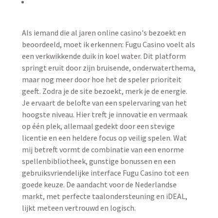
Als iemand die al jaren online casino's bezoekt en
beoordeeld, moet ik erkennen: Fugu Casino voelt als
een verkwikkende duik in koel water. Dit platform
springt eruit door zijn bruisende, onderwaterthema,
maar nog meer door hoe het de speler prioriteit
geeft. Zodra je de site bezoekt, merk je de energie.
Je ervaart de belofte van een spelervaring van het
hoogste niveau. Hier treft je innovatie en vermaak
op één plek, allemaal gedekt door een stevige
licentie en een heldere focus op veilig spelen. Wat
mij betreft vormt de combinatie van een enorme
spellenbibliotheek, gunstige bonussen en een
gebruiksvriendelijke interface Fugu Casino tot een
goede keuze. De aandacht voor de Nederlandse
markt, met perfecte taalondersteuning en iDEAL,
lijkt meteen vertrouwd en logisch.