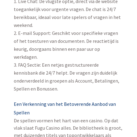
Live Chat: De vlugste optie, direct via de website
toegankelijk voor urgente vragen. De chat is 24/7
bereikbaar, ideaal voor late spelers of vragen in het
weekend.
E-mail Support: Geschikt voor specifieke vragen
of het toesturen van documenten. De reactietijd is
keurig, doorgaans binnen een paar uur op
werkdagen.
FAQ Sectie: Een netjes gestructureerde
kennisbank die 24/7 helpt. De vragen zijn duidelijk
onderverdeeld in groepen als Account, Betalingen,
Spellen en Bonussen.
Een Verkenning van het Betoverende Aanbod van
Spellen
De spellen vormen het hart van een casino. Op dat
vlak slaat Fugu Casino alles. De bibliotheek is groot,
met duizenden titels van topontwikkelaars als