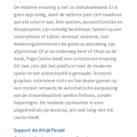
De mobiele ervaring is net zo indrukwekkend. Er is
geen app nodig, want de website past zich naadloos
aan elk scherm aan. Alle spellen, accountfuncties en
betaalopties zijn volledig bereikbaar. Spelen op een
smartphone of tablet verloopt vloeiend, met
bedieningselementen die goed op aanraking zijn
afgestemd. Of je nu onderweg bent of thuis op de
bank, Fugu Casino biedt een consistente ervaring.
Dit laat zien dat het platform met de moderne
speler in het achterhoofd is gemaakt. Ik testte
graphics-intensieve slots en live dealer games op
een mobiel netwerk; de automatische aanpassing
van de streamkwaliteit werkte feilloos, zonder
haperingen. De mobiele casinovloer is even
uitgebreid als op desktop, iets wat lang niet elk
casino biedt.
Support die Altijd Paraat