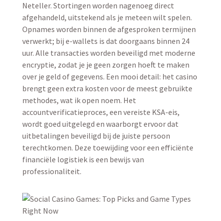
Neteller. Stortingen worden nagenoeg direct
afgehandeld, uitstekend als je meteen wilt spelen.
Opnames worden binnen de afgesproken termijnen
verwerkt; bij e-wallets is dat doorgaans binnen 24
uur. Alle transacties worden beveiligd met moderne
encryptie, zodat je je geen zorgen hoeft te maken
over je geld of gegevens. Een mooi detail: het casino
brengt geen extra kosten voor de meest gebruikte
methodes, wat ik open noem. Het
accountverificatieproces, een vereiste KSA-eis,
wordt goed uitgelegd en waarborgt ervoor dat
uitbetalingen beveiligd bij de juiste persoon
terechtkomen. Deze toewijding voor een efficiënte
financiële logistiek is een bewijs van
professionaliteit.