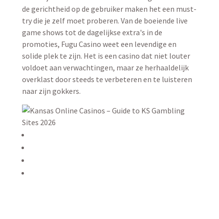
de gerichtheid op de gebruiker maken het een must-
try die je zelf moet proberen. Van de boeiende live
game shows tot de dagelijkse extra's in de
promoties, Fugu Casino weet een levendige en
solide plek te zijn. Het is een casino dat niet louter
voldoet aan verwachtingen, maar ze herhaaldelijk
overklast door steeds te verbeteren en te luisteren
naar zijn gokkers.