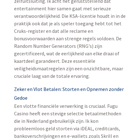
zelfuitsluiting. Ik acht het geruststellend dat
entertainment hier samen gaat met serieuze
verantwoordelijkheid. Die KSA-licentie houdt in in de
praktijk ook dat je als speler toegang hebt tot het
Cruks-register en dat alle reclame en
bonusvoorwaarden aan strenge regels voldoen. De
Random Number Generators (RNG's) zijn
gecertificeerd, wat de eerlijkheid van elke draai of
kaartdeel garandeert. Deze essentiële
veiligheidsmaatregelen zijn een onzichtbare, maar
cruciale laag van de totale ervaring.
Zeker en Vlot Betalen: Storten en Opnemen zonder
Gedoe
Een vlotte financiële verwerking is cruciaal. Fugu
Casino heeft een stevige selectie betaalmethoden
die in Nederland gebruikelijk zijn. Ik kon
probleemloos geld storten via iDEAL, creditcards,
bankoverschrijvingen en e-wallets zoals Skrill en