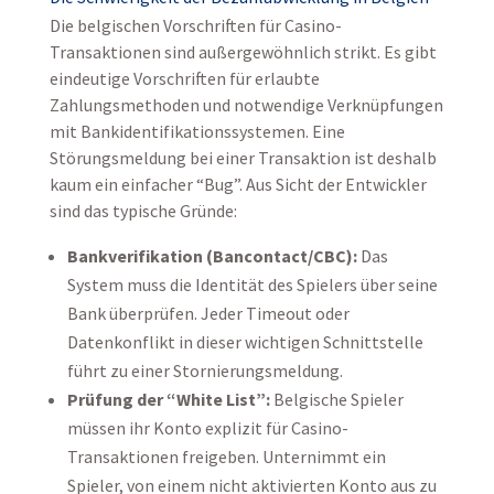
Die belgischen Vorschriften für Casino-
Transaktionen sind außergewöhnlich strikt. Es gibt
eindeutige Vorschriften für erlaubte
Zahlungsmethoden und notwendige Verknüpfungen
mit Bankidentifikationssystemen. Eine
Störungsmeldung bei einer Transaktion ist deshalb
kaum ein einfacher “Bug”. Aus Sicht der Entwickler
sind das typische Gründe:
Bankverifikation (Bancontact/CBC):
Das
System muss die Identität des Spielers über seine
Bank überprüfen. Jeder Timeout oder
Datenkonflikt in dieser wichtigen Schnittstelle
führt zu einer Stornierungsmeldung.
Prüfung der “White List”:
Belgische Spieler
müssen ihr Konto explizit für Casino-
Transaktionen freigeben. Unternimmt ein
Spieler, von einem nicht aktivierten Konto aus zu