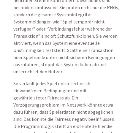
neutralen Stellen kontrolliert. Diese Audits sind
besonders umfassend. Sie prüfen nicht nur die RNGs,
sondern die gesamte Systemintegrität.
Systemmeldungen wie “Spiel temporär nicht
verfügbar” oder “Verbindungsfehler während der
Transaktion” sind oft Schutzfunktionen. Sie werden
aktiviert, wenn das System eine eventuelle
Unstimmigkeit feststellt. Statt eine Transaktion
oder Spielrunde unter nicht sicheren Bedingungen
auszuführen, stoppt das System lieber ab und
unterrichtet den Nutzer.
So verläuft jedes Spiel unter technisch
einwandfreien Bedingungen und mit
gewährleisteter Fairness ab. Ein
Verzögerungsproblem im Netzwerk könnte etwa
dazu führen, dass Spielerdaten nicht abgeglichen
sind. Das könnte die Fairness negativ beeinflussen.
Die Programmlogik stellt an erste Stelle hier die