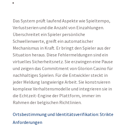
Das System prüft laufend Aspekte wie Spieltempo,
Verlustserien und die Anzahl von Einzahlungen.
Überschreitet ein Spieler persönliche
Schwellenwerte, greift ein automatischer
Mechanismus in Kraft. Er bringt den Spieler aus der
Situation heraus. Diese Fehlermeldungen sind ein
virtuelles Sicherheitsnetz. Sie erzwingen eine Pause
und zeigen das Commitment von Glorion Casino für
nachhaltiges Spielen. Für die Entwickler steckt in
jeder Meldung langwierige Arbeit. Sie konstruieren
komplexe Verhaltensmodelle und integrieren sie in
die Echtzeit-Engine der Plattform, immer im
Rahmen der belgischen Richtlinien.
Ortsbestimmung und Identitätsverifikation: Strikte
Anforderungen