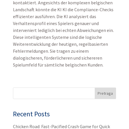
kontaktiert. Angesichts der komplexen belgischen
Landschaft könnte die KI KI die Compliance-Checks
effizienter ausführen. Die KI analysiert das
Verhaltensprofil eines Spielers genauer und
interveniert lediglich bei echten Abweichungen ein.
Diese intelligenten Systeme sind die logische
Weiterentwicklung der heutigen, regelbasierten
Fehlermeldungen. Sie tragen zu einem
dialogischeren, förderlicheren und sichereren
Spielumfeld für sämtliche belgischen Kunden.
Pretraga
Recent Posts
Chicken Road: Fast‑Pacified Crash Game for Quick