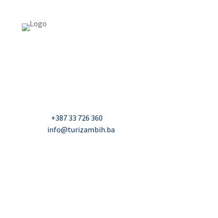
USAID Projekt razvoja održivog turizma u Bosni i
Hercegovini (Turizam)
Džavida Haverića 5, Sarajevo
Milana Tepića 5, Banja Luka
Nadbiskupa Čule 2, Mostar
Telefon:
+387 33 726 360
E-mail:
info@turizambih.ba
Inkluzivnost
Politika privatnosti
Kontakt