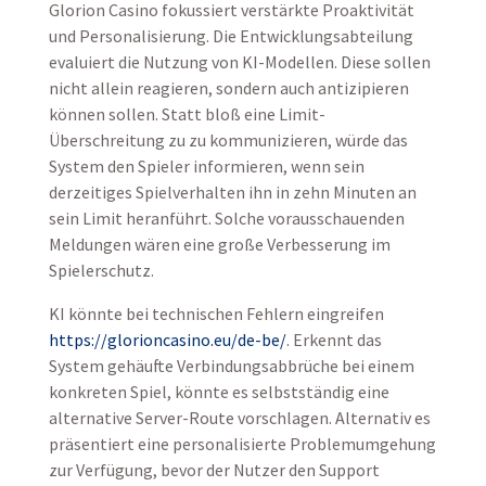
Glorion Casino fokussiert verstärkte Proaktivität
und Personalisierung. Die Entwicklungsabteilung
evaluiert die Nutzung von KI-Modellen. Diese sollen
nicht allein reagieren, sondern auch antizipieren
können sollen. Statt bloß eine Limit-
Überschreitung zu zu kommunizieren, würde das
System den Spieler informieren, wenn sein
derzeitiges Spielverhalten ihn in zehn Minuten an
sein Limit heranführt. Solche vorausschauenden
Meldungen wären eine große Verbesserung im
Spielerschutz.
KI könnte bei technischen Fehlern eingreifen
https://glorioncasino.eu/de-be/
. Erkennt das
System gehäufte Verbindungsabbrüche bei einem
konkreten Spiel, könnte es selbstständig eine
alternative Server-Route vorschlagen. Alternativ es
präsentiert eine personalisierte Problemumgehung
zur Verfügung, bevor der Nutzer den Support