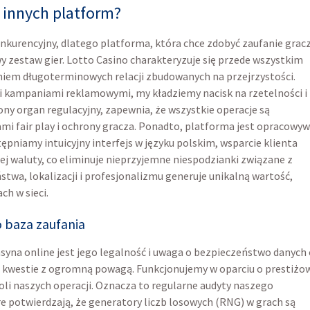
 innych platform?
onkurencyjny, dlatego platforma, która chce zdobyć zaufanie gracz
y zestaw gier. Lotto Casino charakteryzuje się przede wszystkim
niem długoterminowych relacji zbudowanych na przejrzystości.
 kampaniami reklamowymi, my kładziemy nacisk na rzetelności i
iony organ regulacyjny, zapewnia, że wszystkie operacje są
i fair play i ochrony gracza. Ponadto, platforma jest opracowy
tępniamy intuicyjny interfejs w języku polskim, wsparcie klienta
ej waluty, co eliminuje nieprzyjemne niespodzianki związane z
wa, lokalizacji i profesjonalizmu generuje unikalną wartość,
ch w sieci.
o baza zaufania
na online jest jego legalność i uwaga o bezpieczeństwo danych
e kwestie z ogromną powagą. Funkcjonujemy w oparciu o prestiżo
oli naszych operacji. Oznacza to regularne audyty naszego
 potwierdzają, że generatory liczb losowych (RNG) w grach są