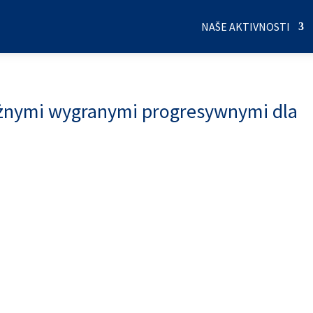
NAŠE AKTIVNOSTI
żnymi wygranymi progresywnymi dla
o