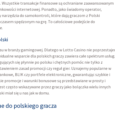
e. Wszystkie transakcje finansowe są ochraniane zaawansowanym
ankowości internetowej. Ponadto, jako świadomy operator,
 narzędzia do samokontroli, które dają graczom z Polski
czasem spędzonym na grę. To całościowe podejście do
e.
lski
esu w branży gamingowej. Dlatego w Lotto Casino nie poprzestaj
widualne wsparcie dla polskich graczy zawiera całe spektrum usług
gujących się płynnie po polsku i chętnych pomóc nie tylko z
tawieniem zasad promocji czy reguł gier. Uznajemy popularne w
ankowe, BLIK czy portfele elektroniczne, gwarantując szybkie i
e promocje i warunki bonusowe są przedstawiane w prosty i
jest często wskazywane przez graczy jako bolączka wielu innych
ki miał się u nas jak w domu.
e do polskiego gracza