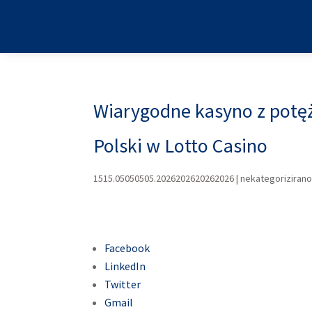
Wiarygodne kasyno z potę
Polski w Lotto Casino
1515.05050505.2026202620262026
|
nekategoriziran
Facebook
LinkedIn
Twitter
Gmail