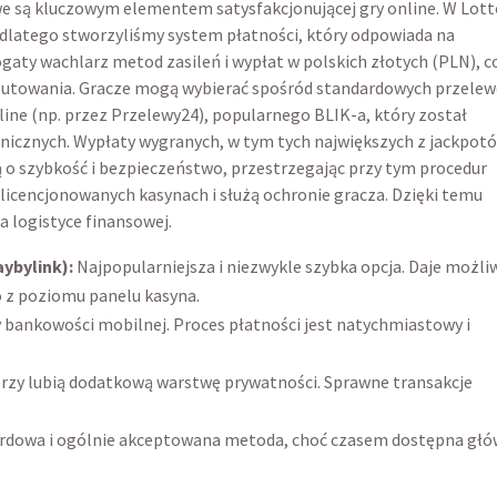
we są kluczowym elementem satysfakcjonującej gry online. W Lot
 dlatego stworzyliśmy system płatności, który odpowiada na
aty wachlarz metod zasileń i wypłat w polskich złotych (PLN), c
lutowania. Gracze mogą wybierać spośród standardowych przele
e (np. przez Przelewy24), popularnego BLIK-a, który został
onicznych. Wypłaty wygranych, w tym tych największych z jackpot
 o szybkość i bezpieczeństwo, przestrzegając przy tym procedur
 licencjonowanych kasynach i służą ochronie gracza. Dzięki temu
na logistyce finansowej.
ybylink):
Najpopularniejsza i niezwykle szybka opcja. Daje możli
o z poziomu panelu kasyna.
 bankowości mobilnej. Proces płatności jest natychmiastowy i
órzy lubią dodatkową warstwę prywatności. Sprawne transakcje
rdowa i ogólnie akceptowana metoda, choć czasem dostępna głó