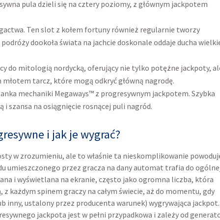
sywna pula dzieli się na cztery poziomy, z głównym jackpotem
ogactwa. Ten slot z kołem fortuny również regularnie tworzy
odróży dookoła świata na jachcie doskonale oddaje ducha wielki
 do mitologią nordycką, oferujący nie tylko potężne jackpoty, al
m młotem tarcz, które mogą odkryć główną nagrodę.
anka mechaniki Megaways™ z progresywnym jackpotem. Szybka
i szansa na osiągnięcie rosnącej puli nagród.
resywne i jak je wygrać?
ty w zrozumieniu, ale to właśnie ta nieskomplikowanie powoduje
adu umieszczonego przez gracza na dany automat trafia do ogólne
żana i wyświetlana na ekranie, często jako ogromna liczba, która
ą, z każdym spinem graczy na całym świecie, aż do momentu, gdy
b inny, ustalony przez producenta warunek) wygrywająca jackpot.
gresywnego jackpota jest w pełni przypadkowa i zależy od generat