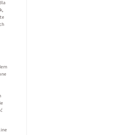
dla
k,
 te
ych
adem
zone
h
ie
ić
line