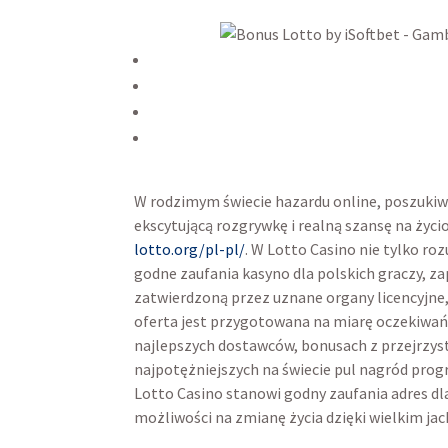
W rodzimym świecie hazardu online, poszukiwa
ekscytującą rozgrywkę i realną szansę na życ
lotto.org/pl-pl/
. W Lotto Casino nie tylko ro
godne zaufania kasyno dla polskich graczy, z
zatwierdzoną przez uznane organy licencyjne
oferta jest przygotowana na miarę oczekiwań 
najlepszych dostawców, bonusach z przejrzys
najpotężniejszych na świecie pul nagród prog
Lotto Casino stanowi godny zaufania adres dla 
możliwości na zmianę życia dzięki wielkim ja