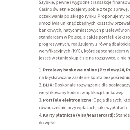
Szybkie, pewne i wygodne transakcje finanso
Casino świetnie zdajemy sobie z tego sprawę,
oczekiwania polskiego rynku. Proponujemy bog
umożliwia uniknąć zbędnych kosztów przewa
bankowych, natychmiastowych przelewów onlin
standardem w Polsce, a także portfeli elektr
progresywnych, realizujemy z równą dbałością
weryfikacyjnych (KYC), które są standardem w
jesteś w stanie skupić się na rozgrywce, a nie 
Przelewy bankowe online (Przelewy24, Pa
na błyskawiczne zasilenie konta bezpośredni
BLIK:
Doskonałe rozwiązanie dla posiadaczy
weryfikowany kodem w aplikacji bankowej.
Portfele elektroniczne:
Opcja dla tych, kt
równocześnie przy wpłatach, jak i wypłatach.
Karty płatnicze (Visa/Mastercard):
Standa
do wpłat.