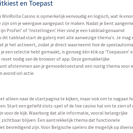
tkiest en Toepast
WinRolla Casino is opmerkelijk eenvoudig en logisch, wat ik en
te zijn om je weergave aangepast te maken. Nadat je bent aangem
ijn Profiel’ of ‘Instellingen’. Hier vind je een tabblad genaamd
p dit tabblad start de galerij met alle aanwezige thema's. Je mag 
at je het activeert, zodat je direct waarneemt hoe de speelautom
 je een selectie hebt gemaakt, is genoeg één klik op ‘Toepassen’ e
en reset nodig van de browser of app. Deze gemakkelijke
kunt afstemmen aan je gemoedstoestand: een rustig thema voor 
 avond vol actie.
iet alleen naar de startpagina te kijken, maar ook om te nagaan h
n. Start een geliefd slots-spel of de live casino hal om te zien of
n voor de kijk. Waarborg dat alle informatie, vooral belangrijke
g zichtbaar blijven. Een aantrekkelijk thema dat functionele
iet bevredigend zijn. Voor Belgische spelers die mogelijk op divers