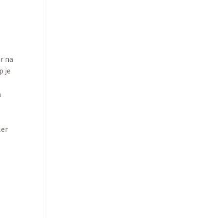
r na
p je
a
ler