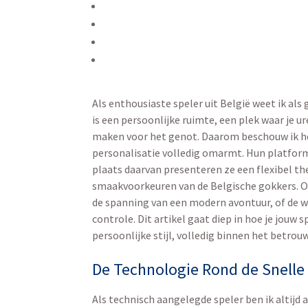
Als enthousiaste speler uit België weet ik als
is een persoonlijke ruimte, een plek waar je u
maken voor het genot. Daarom beschouw ik he
personalisatie volledig omarmt. Hun platform 
plaats daarvan presenteren ze een flexibel t
smaakvoorkeuren van de Belgische gokkers. Of 
de spanning van een modern avontuur, of de w
controle. Dit artikel gaat diep in hoe je jou
persoonlijke stijl, volledig binnen het betro
De Technologie Rond de Snell
Als technisch aangelegde speler ben ik altijd