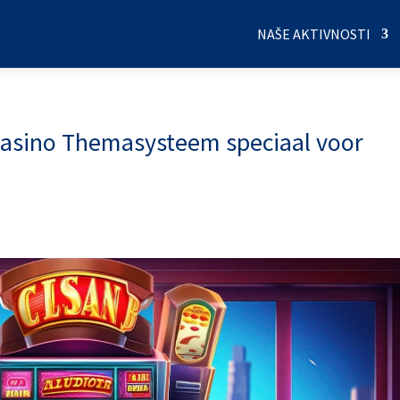
NAŠE AKTIVNOSTI
 Casino Themasysteem speciaal voor
o