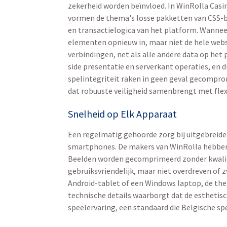
zekerheid worden beïnvloed. In WinRolla Casi
vormen de thema's losse pakketten van CSS-be
en transactielogica van het platform. Wanneer
elementen opnieuw in, maar niet de hele websit
verbindingen, net als alle andere data op het p
side presentatie en serverkant operaties, en d
spelintegriteit raken in geen geval gecomprom
dat robuuste veiligheid samenbrengt met flex
Snelheid op Elk Apparaat
Een regelmatig gehoorde zorg bij uitgebreide 
smartphones. De makers van WinRolla hebben 
Beelden worden gecomprimeerd zonder kwalite
gebruiksvriendelijk, maar niet overdreven of 
Android-tablet of een Windows laptop, de th
technische details waarborgt dat de esthetisc
speelervaring, een standaard die Belgische s