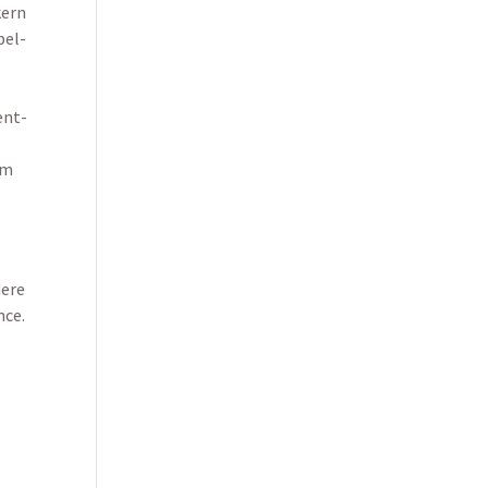
kern
pel-
ent-
em
dere
nce.