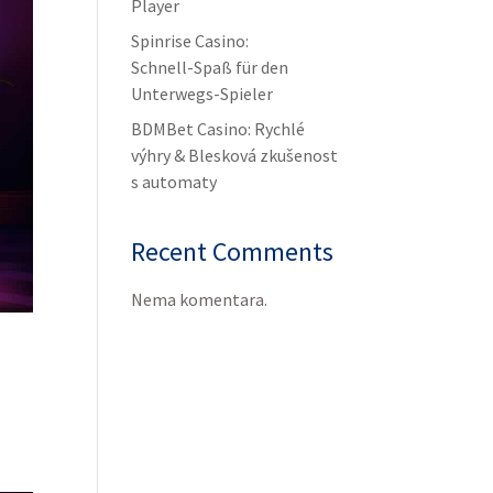
Player
Spinrise Casino:
Schnell‑Spaß für den
Unterwegs‑Spieler
BDMBet Casino: Rychlé
výhry & Blesková zkušenost
s automaty
Recent Comments
Nema komentara.