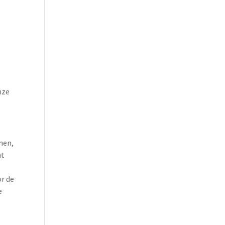
nze
nen,
at
or de
e