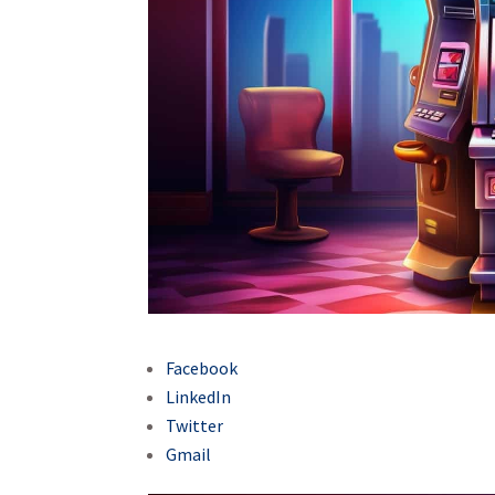
Facebook
LinkedIn
Twitter
Gmail