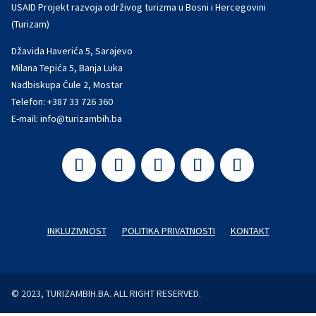
USAID Projekt razvoja održivog turizma u Bosni i Hercegovini
(Turizam)
Džavida Haverića 5, Sarajevo
Milana Tepića 5, Banja Luka
Nadbiskupa Čule 2, Mostar
Telefon:
+387 33 726 360
E-mail:
info@turizambih.ba
INKLUZIVNOST
POLITIKA PRIVATNOSTI
KONTAKT
© 2023, TURIZAMBIH.BA. ALL RIGHT RESERVED.