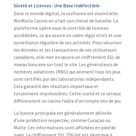
Sûreté et Licences : Une Base Indéfectible
Dans le monde digital, la confiance est essentielle.
WinRolla Casino en a fait son cheval de bataille. La
plateforme opère sous le contrôle de licences
accréditées, ce qui assure un cadre légal strict et une
surveillance régulière de ses activités. Pour sécuriser
les données et les transactions de ses utilisateurs
canadiens, elle met en œuvre un chiffrement SSL de
niveau bancaire sur tout le site. Les générateurs de
nombres aléatoires (RNG) qui animent tous les jeux
sont certifiés par des laboratoires indépendants.
Cela garantit des résultats impartiaux et
totalement imprévisibles. Cette clarté et ce sérieux
différencient un casino fiable d'un simple site de jeu.
La licence principale est généralement délivrée
d'une juridiction respectée, comme Curaçao ou
Malte. Ces informations sont affichées en pied de
page. Le chiffrement SSL 256-bit est identique à