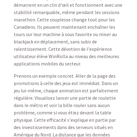
démarrent en un clin d'œil et fonctionnent avec une
stabilité remarquable, même pendant les sessions
marathon. Cette souplesse change tout pour les
Canadiens. Ils peuvent maintenant enchaîner les
tours sur leur machine à sous favorite ou miser au
blackjack en déplacement, sans subir de
ralentissement. Cette dévotion de l'expérience
utilisateur élève WinRolla au niveau des meilleures
applications mobiles du secteur.
Prenons un exemple concret. Aller de la page des
promotions à celle des jeux est immédiat. Dans un
jeu lui-même, chaque animation est parfaitement
régulière. Visualisez lancer une partie de roulette
dans le métro et voir la bille rouler sans aucun
problème, comme si vous étiez devant la table
physique. Cette efficacité s'explique en partie par
des investissements dans des serveurs situés en
Amérique du Nord. La distance que les données