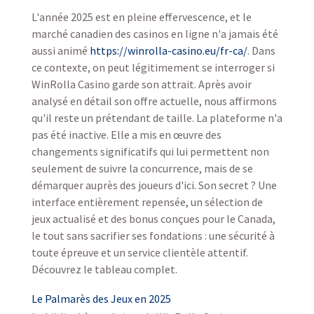
L'année 2025 est en pleine effervescence, et le
marché canadien des casinos en ligne n'a jamais été
aussi animé
https://winrolla-casino.eu/fr-ca/
. Dans
ce contexte, on peut légitimement se interroger si
WinRolla Casino garde son attrait. Après avoir
analysé en détail son offre actuelle, nous affirmons
qu'il reste un prétendant de taille. La plateforme n'a
pas été inactive. Elle a mis en œuvre des
changements significatifs qui lui permettent non
seulement de suivre la concurrence, mais de se
démarquer auprès des joueurs d'ici. Son secret ? Une
interface entièrement repensée, un sélection de
jeux actualisé et des bonus conçues pour le Canada,
le tout sans sacrifier ses fondations : une sécurité à
toute épreuve et un service clientèle attentif.
Découvrez le tableau complet.
Le Palmarès des Jeux en 2025