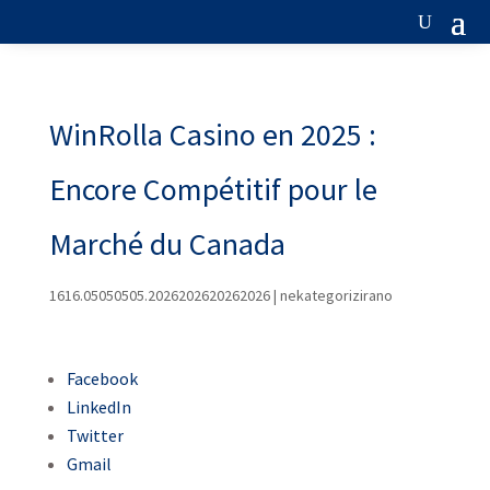
WinRolla Casino en 2025 :
Encore Compétitif pour le
Marché du Canada
1616.05050505.2026202620262026
|
nekategorizirano
Facebook
LinkedIn
Twitter
Gmail