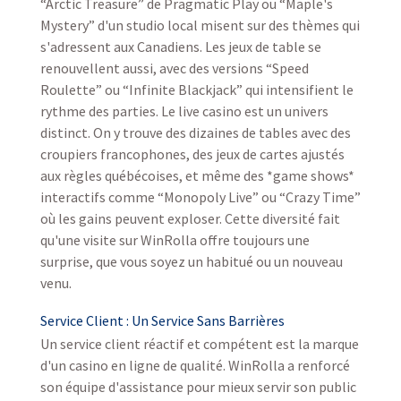
“Arctic Treasure” de Pragmatic Play ou “Maple's
Mystery” d'un studio local misent sur des thèmes qui
s'adressent aux Canadiens. Les jeux de table se
renouvellent aussi, avec des versions “Speed
Roulette” ou “Infinite Blackjack” qui intensifient le
rythme des parties. Le live casino est un univers
distinct. On y trouve des dizaines de tables avec des
croupiers francophones, des jeux de cartes ajustés
aux règles québécoises, et même des *game shows*
interactifs comme “Monopoly Live” ou “Crazy Time”
où les gains peuvent exploser. Cette diversité fait
qu'une visite sur WinRolla offre toujours une
surprise, que vous soyez un habitué ou un nouveau
venu.
Service Client : Un Service Sans Barrières
Un service client réactif et compétent est la marque
d'un casino en ligne de qualité. WinRolla a renforcé
son équipe d'assistance pour mieux servir son public