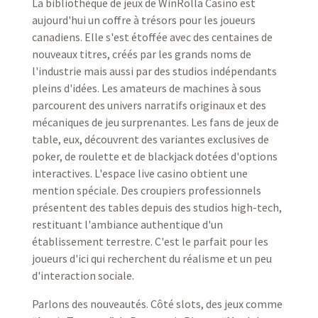
La bibliothèque de jeux de WinRolla Casino est
aujourd'hui un coffre à trésors pour les joueurs
canadiens. Elle s'est étoffée avec des centaines de
nouveaux titres, créés par les grands noms de
l'industrie mais aussi par des studios indépendants
pleins d'idées. Les amateurs de machines à sous
parcourent des univers narratifs originaux et des
mécaniques de jeu surprenantes. Les fans de jeux de
table, eux, découvrent des variantes exclusives de
poker, de roulette et de blackjack dotées d'options
interactives. L'espace live casino obtient une
mention spéciale. Des croupiers professionnels
présentent des tables depuis des studios high-tech,
restituant l'ambiance authentique d'un
établissement terrestre. C'est le parfait pour les
joueurs d'ici qui recherchent du réalisme et un peu
d'interaction sociale.
Parlons des nouveautés. Côté slots, des jeux comme