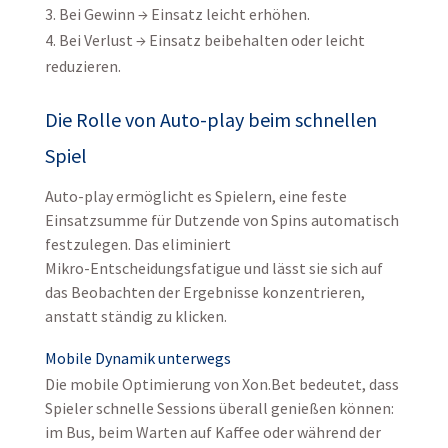
Bei Gewinn → Einsatz leicht erhöhen.
Bei Verlust → Einsatz beibehalten oder leicht
reduzieren.
Die Rolle von Auto‑play beim schnellen
Spiel
Auto‑play ermöglicht es Spielern, eine feste
Einsatzsumme für Dutzende von Spins automatisch
festzulegen. Das eliminiert
Mikro‑Entscheidungsfatigue und lässt sie sich auf
das Beobachten der Ergebnisse konzentrieren,
anstatt ständig zu klicken.
Mobile Dynamik unterwegs
Die mobile Optimierung von Xon.Bet bedeutet, dass
Spieler schnelle Sessions überall genießen können:
im Bus, beim Warten auf Kaffee oder während der