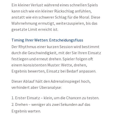
Ein kleiner Verlust während eines schnellen Spiels
kann sich wie ein kleiner Rückschlag anfühlen,
anstatt wie ein schwerer Schlag für die Moral. Diese
Wahrnehmung ermutigt, weiterzuspielen, bis das
gesetzte Limit erreicht ist.
Timing Ihrer Wetten: Entscheidungsfluss
Der Rhythmus einer kurzen Session wird bestimmt
durch die Geschwindigkeit, mit der Sie Ihren Einsatz
festlegen und erneut drehen. Spieler folgen oft
einem konsistenten Muster: Wette, drehen,
Ergebnis bewerten, Einsatz bei Bedarf anpassen.
Dieser Ablauf hält den Adrenalinspiegel hoch,
verhindert aber Überanalyse:
Erster Einsatz – klein, um die Chancen zu testen.
Drehen – weniger als zwei Sekunden auf das
Ergebnis warten.