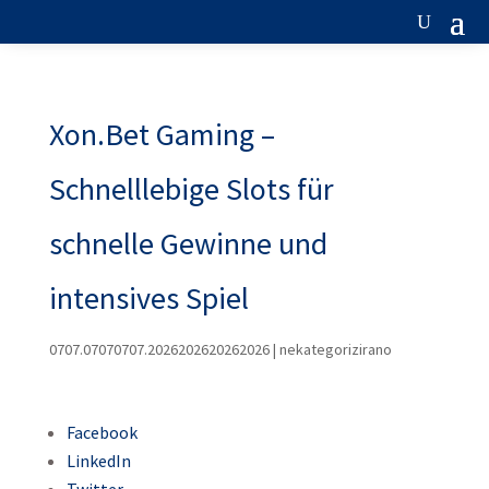
Xon.Bet Gaming –
Schnelllebige Slots für
schnelle Gewinne und
intensives Spiel
0707.07070707.2026202620262026
|
nekategorizirano
Facebook
LinkedIn