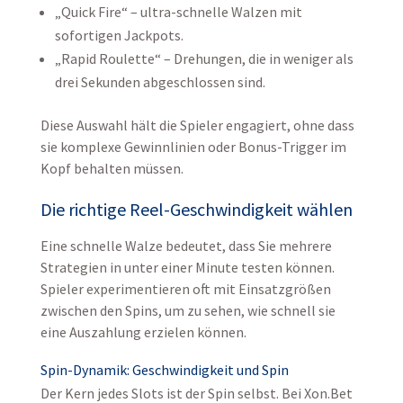
„Quick Fire“ – ultra‑schnelle Walzen mit
sofortigen Jackpots.
„Rapid Roulette“ – Drehungen, die in weniger als
drei Sekunden abgeschlossen sind.
Diese Auswahl hält die Spieler engagiert, ohne dass
sie komplexe Gewinnlinien oder Bonus‑Trigger im
Kopf behalten müssen.
Die richtige Reel‑Geschwindigkeit wählen
Eine schnelle Walze bedeutet, dass Sie mehrere
Strategien in unter einer Minute testen können.
Spieler experimentieren oft mit Einsatzgrößen
zwischen den Spins, um zu sehen, wie schnell sie
eine Auszahlung erzielen können.
Spin‑Dynamik: Geschwindigkeit und Spin
Der Kern jedes Slots ist der Spin selbst. Bei Xon.Bet