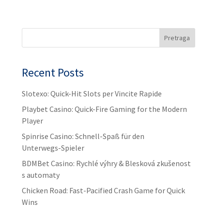
Pretraga
Recent Posts
Slotexo: Quick‑Hit Slots per Vincite Rapide
Playbet Casino: Quick‑Fire Gaming for the Modern
Player
Spinrise Casino: Schnell‑Spaß für den
Unterwegs‑Spieler
BDMBet Casino: Rychlé výhry & Blesková zkušenost
s automaty
Chicken Road: Fast‑Pacified Crash Game for Quick
Wins