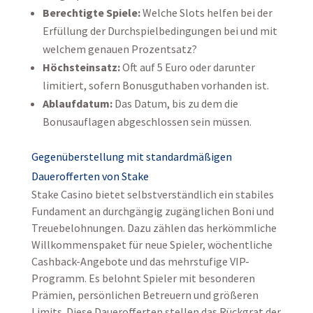
Berechtigte Spiele:
Welche Slots helfen bei der
Erfüllung der Durchspielbedingungen bei und mit
welchem genauen Prozentsatz?
Höchsteinsatz:
Oft auf 5 Euro oder darunter
limitiert, sofern Bonusguthaben vorhanden ist.
Ablaufdatum:
Das Datum, bis zu dem die
Bonusauflagen abgeschlossen sein müssen.
Gegenüberstellung mit standardmäßigen
Dauerofferten von Stake
Stake Casino bietet selbstverständlich ein stabiles
Fundament an durchgängig zugänglichen Boni und
Treuebelohnungen. Dazu zählen das herkömmliche
Willkommenspaket für neue Spieler, wöchentliche
Cashback-Angebote und das mehrstufige VIP-
Programm. Es belohnt Spieler mit besonderen
Prämien, persönlichen Betreuern und größeren
Limits. Diese Dauerofferten stellen das Rückgrat der