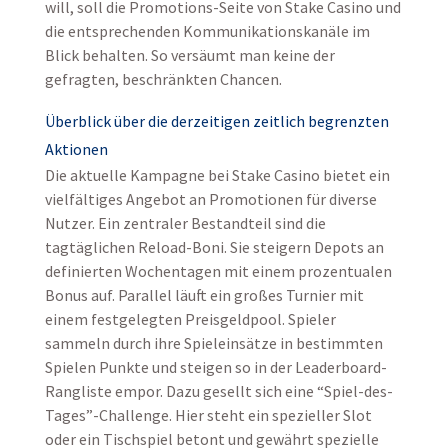
will, soll die Promotions-Seite von Stake Casino und
die entsprechenden Kommunikationskanäle im
Blick behalten. So versäumt man keine der
gefragten, beschränkten Chancen.
Überblick über die derzeitigen zeitlich begrenzten
Aktionen
Die aktuelle Kampagne bei Stake Casino bietet ein
vielfältiges Angebot an Promotionen für diverse
Nutzer. Ein zentraler Bestandteil sind die
tagtäglichen Reload-Boni. Sie steigern Depots an
definierten Wochentagen mit einem prozentualen
Bonus auf. Parallel läuft ein großes Turnier mit
einem festgelegten Preisgeldpool. Spieler
sammeln durch ihre Spieleinsätze in bestimmten
Spielen Punkte und steigen so in der Leaderboard-
Rangliste empor. Dazu gesellt sich eine “Spiel-des-
Tages”-Challenge. Hier steht ein spezieller Slot
oder ein Tischspiel betont und gewährt spezielle