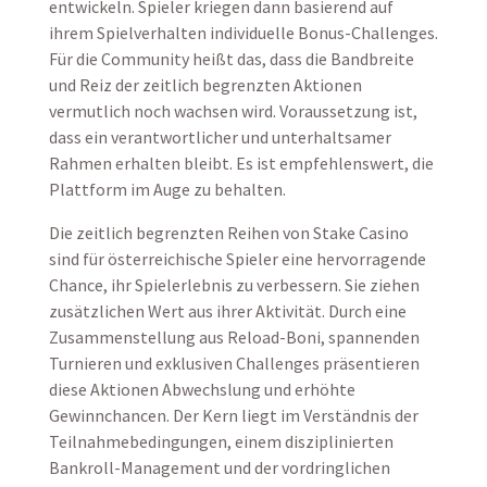
entwickeln. Spieler kriegen dann basierend auf
ihrem Spielverhalten individuelle Bonus-Challenges.
Für die Community heißt das, dass die Bandbreite
und Reiz der zeitlich begrenzten Aktionen
vermutlich noch wachsen wird. Voraussetzung ist,
dass ein verantwortlicher und unterhaltsamer
Rahmen erhalten bleibt. Es ist empfehlenswert, die
Plattform im Auge zu behalten.
Die zeitlich begrenzten Reihen von Stake Casino
sind für österreichische Spieler eine hervorragende
Chance, ihr Spielerlebnis zu verbessern. Sie ziehen
zusätzlichen Wert aus ihrer Aktivität. Durch eine
Zusammenstellung aus Reload-Boni, spannenden
Turnieren und exklusiven Challenges präsentieren
diese Aktionen Abwechslung und erhöhte
Gewinnchancen. Der Kern liegt im Verständnis der
Teilnahmebedingungen, einem disziplinierten
Bankroll-Management und der vordringlichen