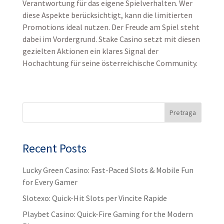
Verantwortung für das eigene Spielverhalten. Wer
diese Aspekte berücksichtigt, kann die limitierten
Promotions ideal nutzen. Der Freude am Spiel steht
dabei im Vordergrund. Stake Casino setzt mit diesen
gezielten Aktionen ein klares Signal der
Hochachtung für seine österreichische Community.
Pretraga
Recent Posts
Lucky Green Casino: Fast‑Paced Slots & Mobile Fun
for Every Gamer
Slotexo: Quick‑Hit Slots per Vincite Rapide
Playbet Casino: Quick‑Fire Gaming for the Modern