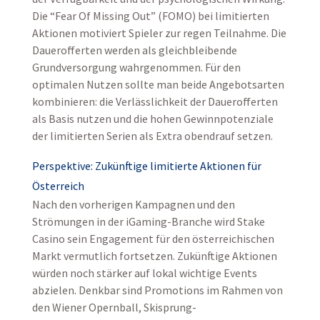
Die “Fear Of Missing Out” (FOMO) bei limitierten
Aktionen motiviert Spieler zur regen Teilnahme. Die
Dauerofferten werden als gleichbleibende
Grundversorgung wahrgenommen. Für den
optimalen Nutzen sollte man beide Angebotsarten
kombinieren: die Verlässlichkeit der Dauerofferten
als Basis nutzen und die hohen Gewinnpotenziale
der limitierten Serien als Extra obendrauf setzen.
Perspektive: Zukünftige limitierte Aktionen für
Österreich
Nach den vorherigen Kampagnen und den
Strömungen in der iGaming-Branche wird Stake
Casino sein Engagement für den österreichischen
Markt vermutlich fortsetzen. Zukünftige Aktionen
würden noch stärker auf lokal wichtige Events
abzielen. Denkbar sind Promotions im Rahmen von
den Wiener Opernball, Skisprung-