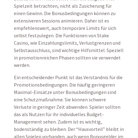
Spielzeit betrachten, nicht als Zusicherung für
einen Gewinn. Die Bonusbedingungen können zu
extensiveren Sessions animieren. Daher ist es
empfehlenswert, auch temporäre Limits für sich
selbst festzulegen. Die Funktionen von Stake
Casino, wie Einzahlungslimits, Verlustgrenzen und
Selbstausschluss, sind wichtige Hilfsmittel. Speziell
in promotionreichen Phasen sollten sie verwendet
werden.
Ein entscheidender Punkt ist das Verständnis für die
Promotionsbedingungen. Die häufig geringeren
Maximal-Einsätze unter Bonusbedingungen sind
eine Schutzmaßnahme. Sie können schwere
Verluste in geringer Zeit abwenden. Spieler sollten
das als Nutzen für ihr individuelles Budget-
Management sehen. Zudem ist es wichtig,
bodenständig zu bleiben. Der “Hausvorteil” bleibt in
allen Spielen vorhanden, auch wenn Bonusgelder im