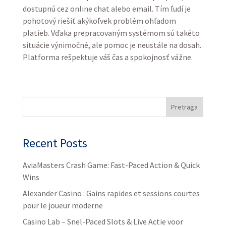
dostupnú cez online chat alebo email. Tím ľudí je
pohotový riešiť akýkoľvek problém ohľadom
platieb. Vďaka prepracovaným systémom sú takéto
situácie výnimočné, ale pomoc je neustále na dosah.
Platforma rešpektuje váš čas a spokojnosť vážne.
Pretraga
Recent Posts
AviaMasters Crash Game: Fast‑Paced Action & Quick
Wins
Alexander Casino : Gains rapides et sessions courtes
pour le joueur moderne
Casino Lab – Snel‑Paced Slots & Live Actie voor