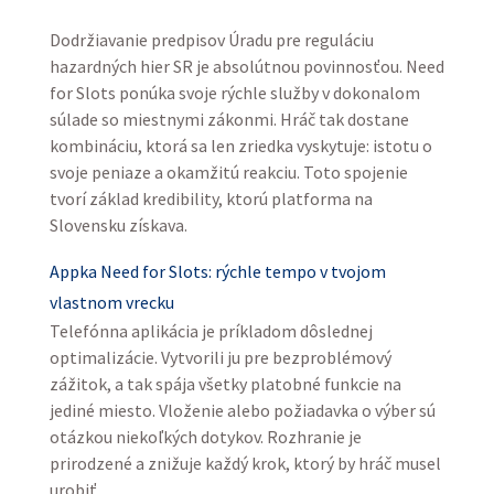
Dodržiavanie predpisov Úradu pre reguláciu
hazardných hier SR je absolútnou povinnosťou. Need
for Slots ponúka svoje rýchle služby v dokonalom
súlade so miestnymi zákonmi. Hráč tak dostane
kombináciu, ktorá sa len zriedka vyskytuje: istotu o
svoje peniaze a okamžitú reakciu. Toto spojenie
tvorí základ kredibility, ktorú platforma na
Slovensku získava.
Appka Need for Slots: rýchle tempo v tvojom
vlastnom vrecku
Telefónna aplikácia je príkladom dôslednej
optimalizácie. Vytvorili ju pre bezproblémový
zážitok, a tak spája všetky platobné funkcie na
jediné miesto. Vloženie alebo požiadavka o výber sú
otázkou niekoľkých dotykov. Rozhranie je
prirodzené a znižuje každý krok, ktorý by hráč musel
urobiť.