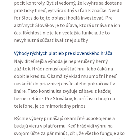
pocit kontroly. Byť si vedomý, že k výhre sa dostane
prakticky hneď, vytvára silný vzťah k značke. Need
for Slots do tejto oblasti hodlá investovať. Pre
aktívnych Slovákov je to úľava, ktorá uznáva na ich
čas. Rýchlosť nie je len vedľajšia funkcia. Je to
nevyhnutná súčasť kvalitnej služby.
Výhody rýchlych platieb pre slovenského hráča
Najviditeľnejšia výhoda je neprerušený herný
zážitok. Hráč nemusí opúšťať hru, lebo čaká na
dobitie kreditu. Okamžitý vklad mu umožní hneď
naskočiť do priaznivej chvíle alebo pokračovať v
šnúre. Táto kontinuita zvyšuje zábavu z každej
hernej relácie. Pre Slovákov, ktorí často hrajú na
telefóne, je to mimoriadny prínos.
Rýchle výbery prinášajú okamžité uspokojenie a
budujú vieru v platformu. Keď hráč vidí výhru na
svojom účte za pár minút, cíti, že všetko funguje ako