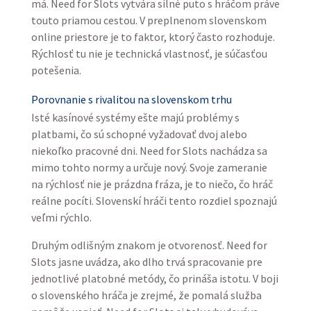
má. Need for Slots vytvára silné puto s hráčom práve
touto priamou cestou. V preplnenom slovenskom
online priestore je to faktor, ktorý často rozhoduje.
Rýchlosť tu nie je technická vlastnosť, je súčasťou
potešenia.
Porovnanie s rivalitou na slovenskom trhu
Isté kasínové systémy ešte majú problémy s
platbami, čo sú schopné vyžadovať dvoj alebo
niekoľko pracovné dni. Need for Slots nachádza sa
mimo tohto normy a určuje nový. Svoje zameranie
na rýchlosť nie je prázdna fráza, je to niečo, čo hráč
reálne pocíti. Slovenskí hráči tento rozdiel spoznajú
veľmi rýchlo.
Druhým odlišným znakom je otvorenosť. Need for
Slots jasne uvádza, ako dlho trvá spracovanie pre
jednotlivé platobné metódy, čo prináša istotu. V boji
o slovenského hráča je zrejmé, že pomalá služba